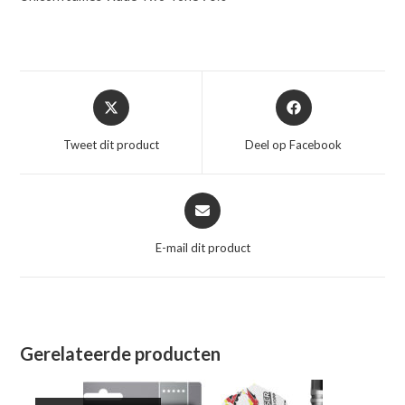
Opent
Opent
in
in
een
een
Tweet dit product
Deel op Facebook
nieuw
nieuw
venster
venster
Opent
in
een
E-mail dit product
nieuw
venster
Gerelateerde producten