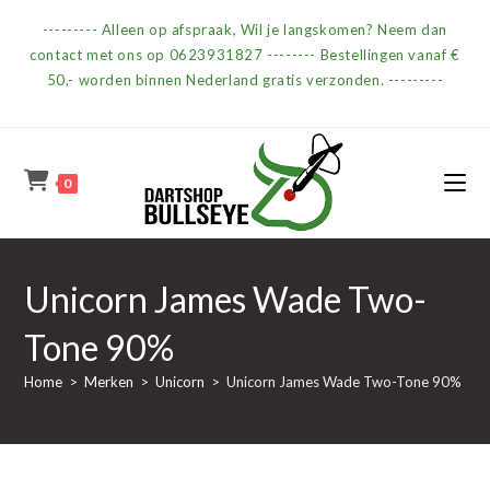
Ga
--------- Alleen op afspraak, Wil je langskomen? Neem dan
naar
contact met ons op 0623931827 -------- Bestellingen vanaf €
inhoud
50,- worden binnen Nederland gratis verzonden. ---------
0
Unicorn James Wade Two-
Tone 90%
Home
>
Merken
>
Unicorn
>
Unicorn James Wade Two-Tone 90%