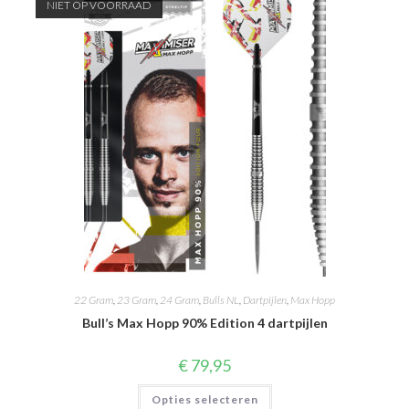
NIET OP VOORRAAD
22 Gram
,
23 Gram
,
24 Gram
,
Bulls NL
,
Dartpijlen
,
Max Hopp
Bull’s Max Hopp 90% Edition 4 dartpijlen
€
79,95
Dit
Opties selecteren
product