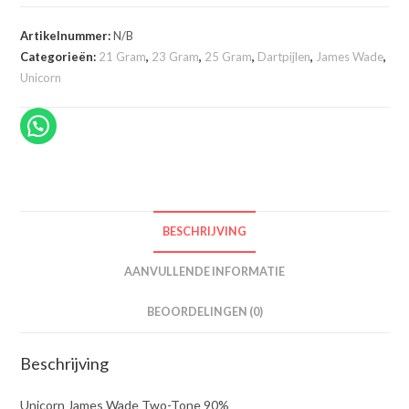
Two-
Tone
Artikelnummer:
N/B
90%
Categorieën:
21 Gram
,
23 Gram
,
25 Gram
,
Dartpijlen
,
James Wade
,
Unicorn
aantal
BESCHRIJVING
AANVULLENDE INFORMATIE
BEOORDELINGEN (0)
Beschrijving
Unicorn James Wade Two-Tone 90%