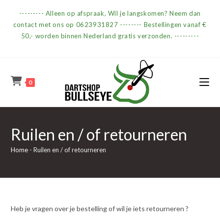
Ga
--------- Alleen op afspraak, Wil je langskomen? Neem dan
naar
contact met ons op 0623931827 -------- Bestellingen vanaf €
inhoud
50,- worden binnen Nederland gratis verzonden. ---------
0
Ruilen en / of retourneren
Home
-
Ruilen en / of retourneren
Heb je vragen over je bestelling of wil je iets retourneren ?