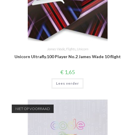
James Wade
,
Flights
,
Unicorn
Unicorn Ultrafly.100 Player No.2 James Wade 10 flight
€
1,65
Lees verder
NIET OP VOORRAAD