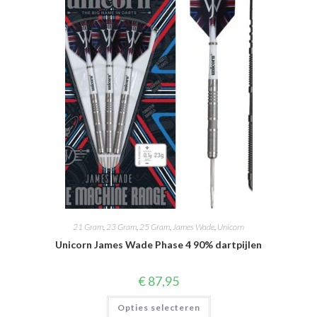
kan
gekozen
worden
op
de
productpagina
21 Gram
,
23 Gram
,
25 Gram
,
James Wade
,
Unicorn
Unicorn James Wade Phase 4 90% dartpijlen
€
87,95
Dit
Opties selecteren
product