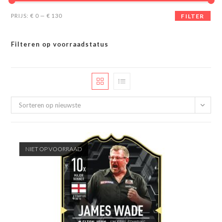
Min.
Max.
PRIJS:
€ 0
—
€ 130
FILTER
prijs
prijs
Filteren op voorraadstatus
Sorteren op nieuwste
NIET OP VOORRAAD