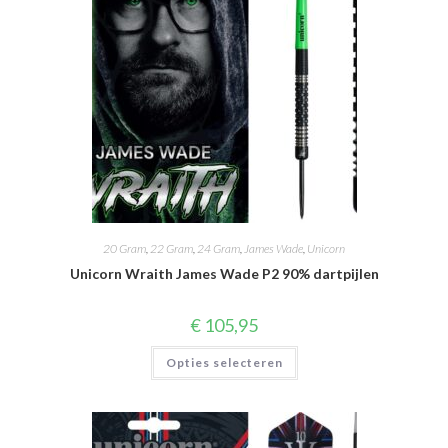
20 Gram
,
22 Gram
,
24 Gram
,
James Wade
,
Unicorn
Unicorn Wraith James Wade P2 90% dartpijlen
€
105,95
Dit
Opties selecteren
product
heeft
meerdere
variaties.
Deze
optie