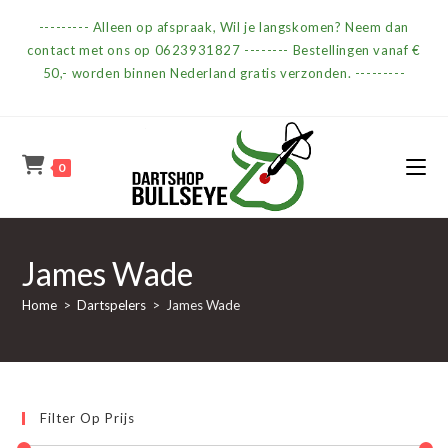
Ga
--------- Alleen op afspraak, Wil je langskomen? Neem dan
naar
contact met ons op 0623931827 -------- Bestellingen vanaf €
inhoud
50,- worden binnen Nederland gratis verzonden. ---------
0
James Wade
Home
>
Dartspelers
>
James Wade
Filter Op Prijs