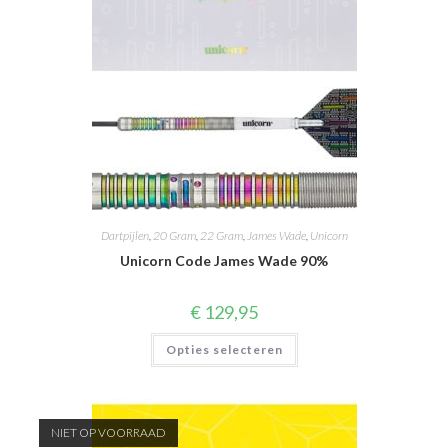
Dartpijlen
,
20 Gram
,
22 Gram
,
James Wade
,
Unicorn
Unicorn Code James Wade 90%
€
129,95
Dit
Opties selecteren
product
heeft
meerdere
variaties.
Deze
optie
NIET OP VOORRAAD
kan