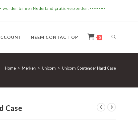
- worden binnen Nederland gratis verzonden. ---------
TOGGLE
ACCOUNT
NEEM CONTACT OP
0
SITE
Home
>
Merken
>
Unicorn
>
Unicorn Contender Hard Case
ZOEKEN
d Case