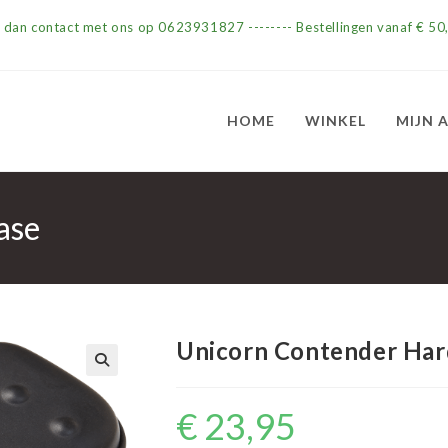
m dan contact met ons op 0623931827 -------- Bestellingen vanaf € 50,
HOME
WINKEL
MIJN 
ase
Unicorn Contender Har
€
23,95