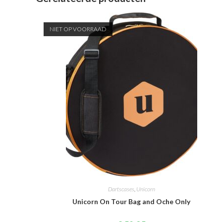
NIET OP VOORRAAD
Dartscases
,
Unicorn
Unicorn On Tour Bag and Oche Only