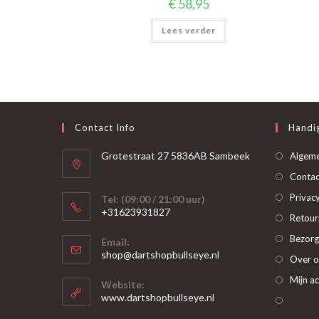
€
58,95
Lees verder
Contact Info
Handig
Grotestraat 27 5836AB Sambeek
Algem
Contac
Privacy
Tel: (09:00 / 21:00 uur)
+31623931827
Retour
Opent
Bezorg
Email:
in
Opent
shop@dartshopbullseye.nl
Over o
je
in
je
toepassing
Mijn a
Website:
toepassing
www.dartshopbullseye.nl