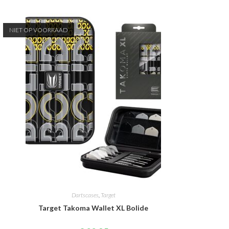
NIET OP VOORRAAD
Dartscases
,
Target
Target Takoma Wallet XL Bolide