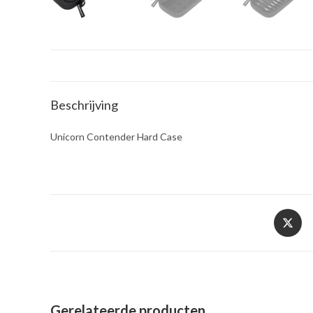
Beschrijving
Unicorn Contender Hard Case
Opent
in
een
nieuw
venster
Gerelateerde producten