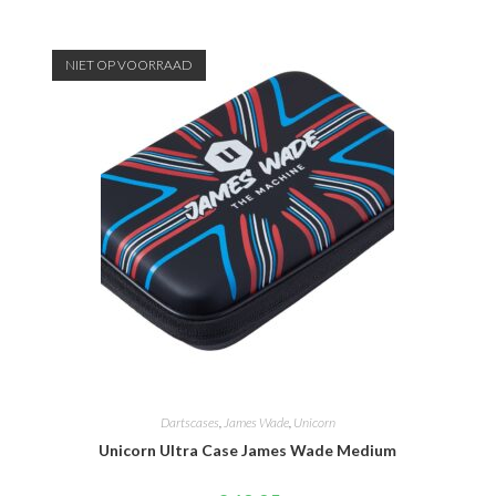
NIET OP VOORRAAD
Dartscases
,
James Wade
,
Unicorn
Unicorn Ultra Case James Wade Medium