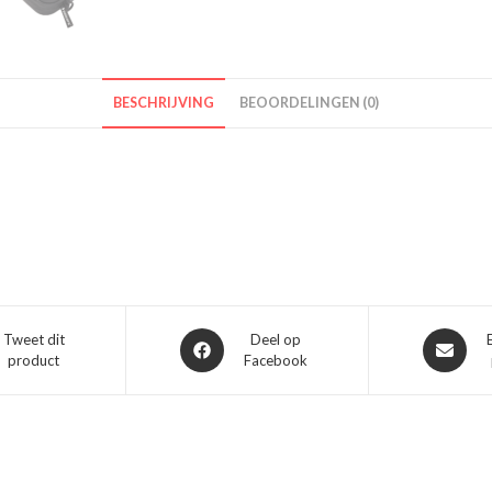
BESCHRIJVING
BEOORDELINGEN (0)
Opent
Opent
Tweet dit
Deel op
product
Facebook
in
in
een
een
nieuw
nieuw
venster
venster