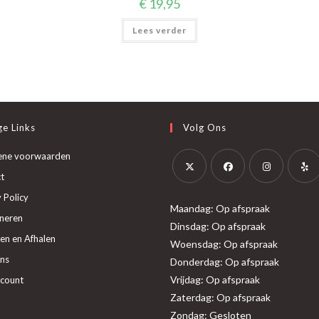
€
19,95
Lees verder
e Links
Volg Ons
ene voorwaarden
t
Opent
Opent
Opent
Opent
 Policy
Maandag: Op afspraak
in
in
in
in
neren
Dinsdag: Op afspraak
een
een
een
een
en en Afhalen
Woensdag: Op afspraak
nieuwe
nieuwe
nieuwe
nieuw
ns
Donderdag: Op afspraak
tab
tab
tab
tab
Vrijdag: Op afspraak
ccount
Zaterdag: Op afspraak
Zondag: Gesloten