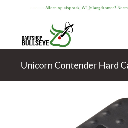
Ga
--------- Alleen op afspraak, Wil je langskomen? Nee
naar
inhoud
Unicorn Contender Hard C