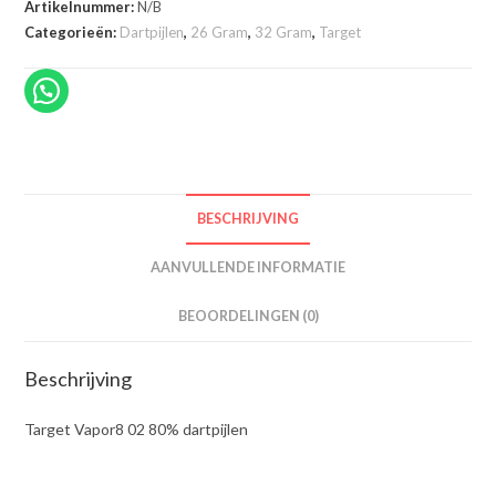
dartpijlen
Artikelnummer:
N/B
aantal
Categorieën:
Dartpijlen
,
26 Gram
,
32 Gram
,
Target
BESCHRIJVING
AANVULLENDE INFORMATIE
BEOORDELINGEN (0)
Beschrijving
Target Vapor8 02 80% dartpijlen