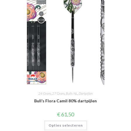
optie
kan
gekozen
worden
op
de
productpagina
24 Gram
,
27 Gram
,
Bulls NL
,
Dartpijlen
Bull’s Flora Camil 80% dartpijlen
€
61,50
Dit
Opties selecteren
product
heeft