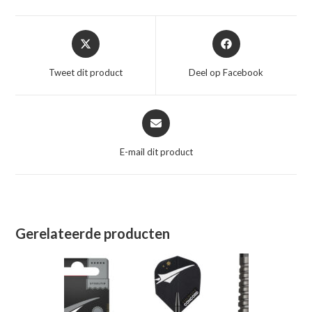
Opent
Opent
in
in
een
een
Tweet dit product
Deel op Facebook
nieuw
nieuw
venster
venster
Opent
in
een
E-mail dit product
nieuw
venster
Gerelateerde producten