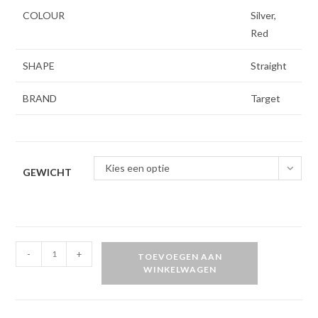
COLOUR
Silver,
Red
SHAPE
Straight
BRAND
Target
Kies een optie
GEWICHT
Target
-
+
TOEVOEGEN AAN
Vapor8
WINKELWAGEN
02
80%