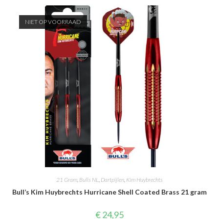
meerdere
variaties.
Deze
NIET OP VOORRAAD
optie
kan
gekozen
worden
op
de
productpagina
21 Gram
,
Bulls NL
,
Dartpijlen
,
Kim Huybrechts
Bull’s Kim Huybrechts Hurricane Shell Coated Brass 21 gram
€
24,95