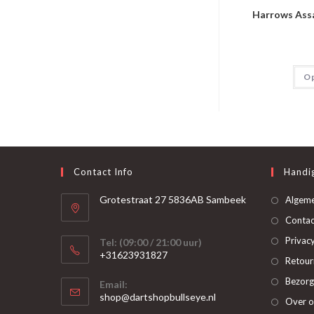
Harrows Assa
Op
Contact Info
Handig
Grotestraat 27 5836AB Sambeek
Algem
Contac
Privacy
Tel: (09:00 / 21:00 uur)
+31623931827
Retour
Opent
Bezorg
Email:
in
Opent
shop@dartshopbullseye.nl
Over o
je
in