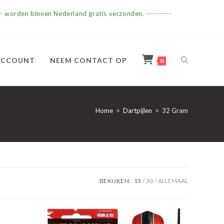
- worden binnen Nederland gratis verzonden. ---------
TOGGLE
ACCOUNT
NEEM CONTACT OP
0
SITE
Home
>
Dartpijlen
>
32 Gram
ZOEKEN
BEKIJKEN:
15
30
ALLEMAAL