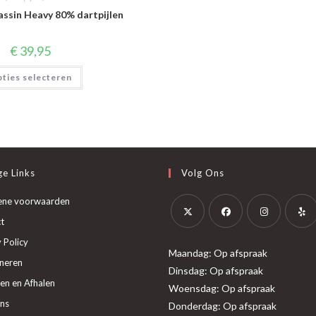
ssin Heavy 80% dartpijlen
€
39,95
Dit
ties selecteren
product
heeft
meerdere
variaties.
Deze
optie
kan
gekozen
worden
op
e Links
Volg Ons
de
productpagina
ene voorwaarden
t
Opent
Opent
Opent
Opent
 Policy
Maandag: Op afspraak
in
in
in
in
neren
Dinsdag: Op afspraak
een
een
een
een
en en Afhalen
Woensdag: Op afspraak
nieuwe
nieuwe
nieuwe
nieuw
ns
Donderdag: Op afspraak
tab
tab
tab
tab