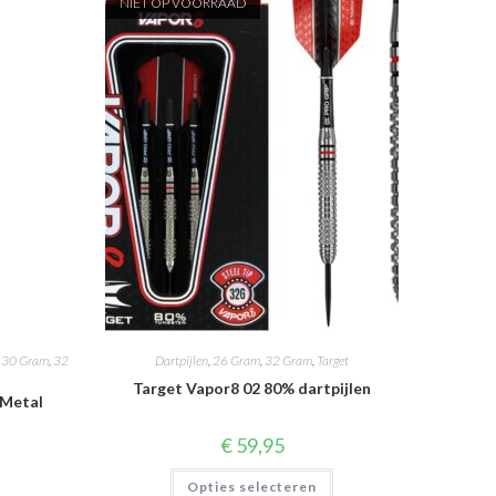
NIET OP VOORRAAD
,
30 Gram
,
32
Dartpijlen
,
26 Gram
,
32 Gram
,
Target
Target Vapor8 02 80% dartpijlen
 Metal
€
59,95
Dit
Opties selecteren
product