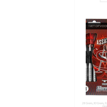
NIET OP VO
28 Gram
,
30 Gram
,
3
Gr