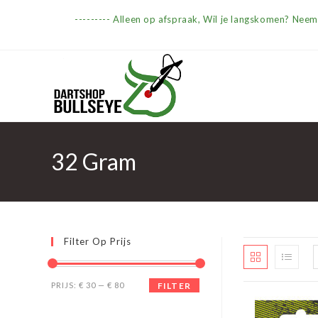
Ga
--------- Alleen op afspraak, Wil je langskomen? Nee
naar
inhoud
32 Gram
Filter Op Prijs
Min.
Max.
PRIJS:
€ 30
—
€ 80
FILTER
prijs
prijs