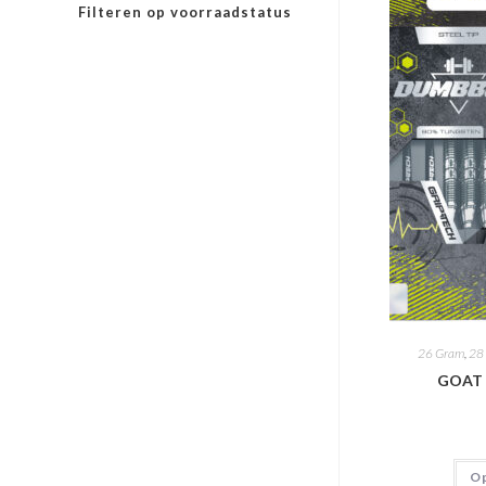
Filteren op voorraadstatus
26 Gram
,
28
GOAT D
Op