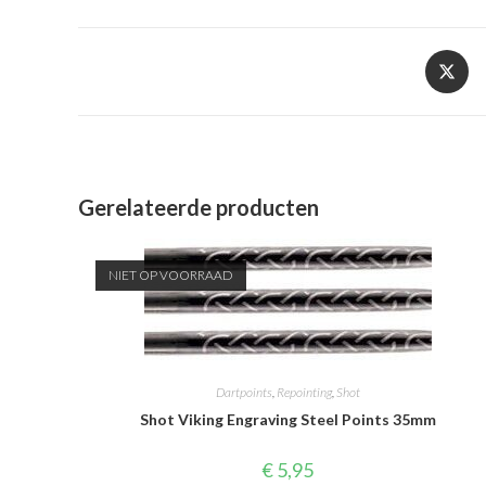
Opent
in
een
nieuw
venster
Gerelateerde producten
NIET OP VOORRAAD
Dartpoints
,
Repointing
,
Shot
Shot Viking Engraving Steel Points 35mm
€
5,95