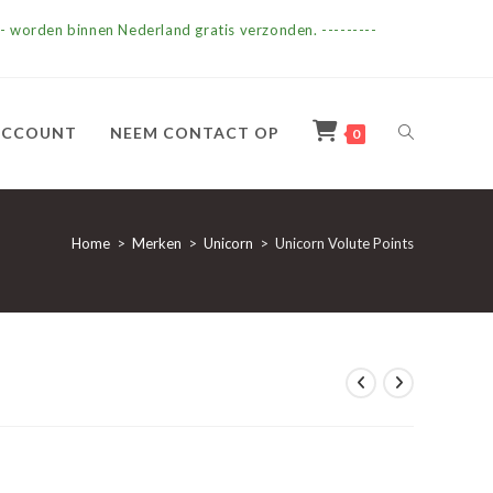
- worden binnen Nederland gratis verzonden. ---------
TOGGLE
ACCOUNT
NEEM CONTACT OP
0
SITE
Home
>
Merken
>
Unicorn
>
Unicorn Volute Points
ZOEKEN