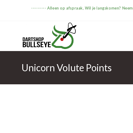
Ga
--------- Alleen op afspraak, Wil je langskomen? Nee
naar
inhoud
Unicorn Volute Points