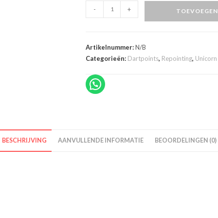
Unicorn
-
+
TOEVOEGEN
Volute
Points
aantal
Artikelnummer:
N/B
Categorieën:
Dartpoints
,
Repointing
,
Unicorn
BESCHRIJVING
AANVULLENDE INFORMATIE
BEOORDELINGEN (0)