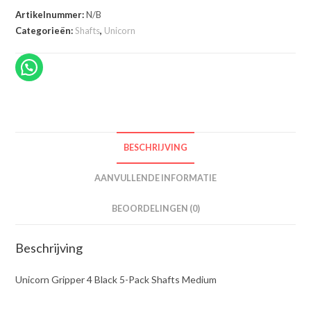
5-
Artikelnummer:
N/B
Pack
Categorieën:
Shafts
,
Unicorn
Shafts
Medium
aantal
BESCHRIJVING
AANVULLENDE INFORMATIE
BEOORDELINGEN (0)
Beschrijving
Unicorn Gripper 4 Black 5-Pack Shafts Medium