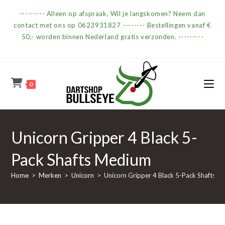
Ga
--------- Alleen op afspraak, Wil je langskomen? Neem dan
naar
contact met ons op 0623931827 -------- Bestellingen vanaf €
inhoud
50,- worden binnen Nederland gratis verzonden. ---------
0
Unicorn Gripper 4 Black 5-
Pack Shafts Medium
Home
>
Merken
>
Unicorn
>
Unicorn Gripper 4 Black 5-Pack Shafts 