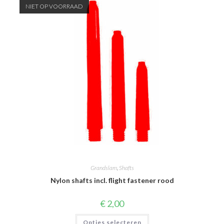
Deze
NIET OP VOORRAAD
optie
kan
gekozen
worden
op
de
productpagina
Grandslam
,
Shafts
Nylon shafts incl. flight fastener rood
€
2,00
Dit
Opties selecteren
product