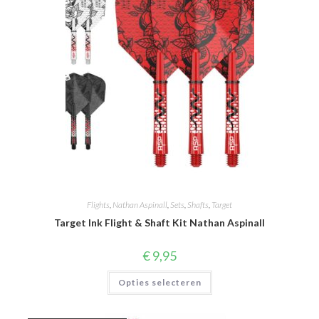
Flights
,
Nathan Aspinall
,
Sets
,
Shafts
,
Target
Target Ink Flight & Shaft Kit Nathan Aspinall
€
9,95
Dit
Opties selecteren
product
heeft
meerdere
variaties.