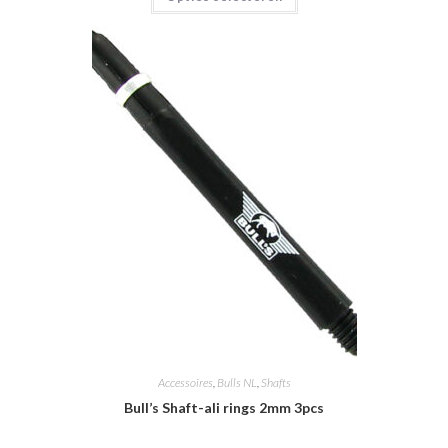
heeft
meerdere
variaties.
Deze
optie
kan
gekozen
worden
op
de
productpagina
Accessoires
,
Bulls NL
,
Shafts
Bull’s Shaft-ali rings 2mm 3pcs