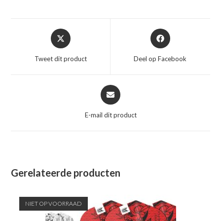
Opent
Opent
in
in
een
een
Tweet dit product
Deel op Facebook
nieuw
nieuw
venster
venster
Opent
in
een
E-mail dit product
nieuw
venster
Gerelateerde producten
NIET OP VOORRAAD