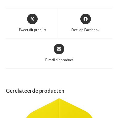
Opent
Opent
in
in
een
een
Tweet dit product
Deel op Facebook
nieuw
nieuw
venster
venster
Opent
in
een
E-mail dit product
nieuw
venster
Gerelateerde producten