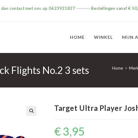
m dan contact met ons op 0623931827 -------- Bestellingen vanaf € 50,
HOME
WINKEL
MIJN 
ck Flights No.2 3 sets
Home
>
Mer
Target Ultra Player Jos
€
3,95