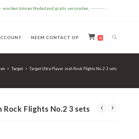
- worden binnen Nederland gratis verzonden. ---------
TOGGLE
ACCOUNT
NEEM CONTACT OP
0
SITE
ken
>
Target
>
Target Ultra Player Josh Rock Flights No.2 3 sets
ZOEKEN
h Rock Flights No.2 3 sets