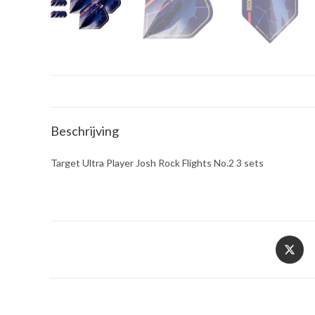
Beschrijving
Target Ultra Player Josh Rock Flights No.2 3 sets
Opent
in
een
nieuw
venster