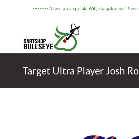
Ga
--------- Alleen op afspraak, Wil je langskomen? Nee
naar
inhoud
Target Ultra Player Josh Ro