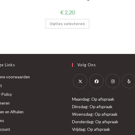
€
2,20
Dit
Opties selecteren
product
heeft
meerdere
variaties.
Deze
optie
kan
gekozen
worden
op
e Links
Volg Ons
de
productpagina
ene voorwaarden
t
Opent
Opent
Opent
Opent
 Policy
Maandag: Op afspraak
in
in
in
in
neren
Dinsdag: Op afspraak
een
een
een
een
en en Afhalen
Woensdag: Op afspraak
nieuwe
nieuwe
nieuwe
nieuw
ns
Donderdag: Op afspraak
tab
tab
tab
tab
Vrijdag: Op afspraak
ccount