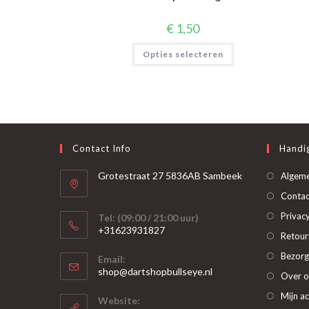
€
1,50
Dit
Opties selecteren
product
heeft
meerdere
variaties.
Deze
optie
kan
gekozen
worden
op
Contact Info
Handig
de
productpagina
Grotestraat 27 5836AB Sambeek
Algem
Contac
Privacy
Tel: (09:00 / 21:00 uur)
+31623931827
Retour
Opent
Bezorg
Email:
in
Opent
shop@dartshopbullseye.nl
Over o
je
in
je
toepassing
Mijn a
Website:
toepassing