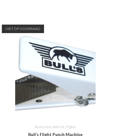
NIET OP VOORRAAD
Accessoires
,
Bulls NL
,
Flights
Bull’s Flight Punch Machine