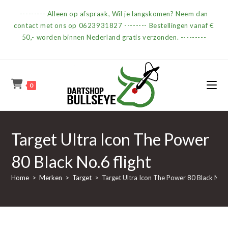
Ga
--------- Alleen op afspraak, Wil je langskomen? Neem dan
naar
contact met ons op 0623931827 -------- Bestellingen vanaf €
inhoud
50,- worden binnen Nederland gratis verzonden. ---------
0
Target Ultra Icon The Power
80 Black No.6 flight
Home
>
Merken
>
Target
>
Target Ultra Icon The Power 80 Black No.6 