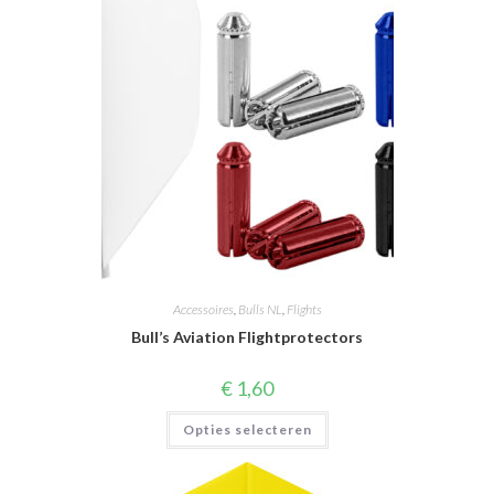
Accessoires
,
Bulls NL
,
Flights
Bull’s Aviation Flightprotectors
€
1,60
Dit
Opties selecteren
product
heeft
meerdere
variaties.