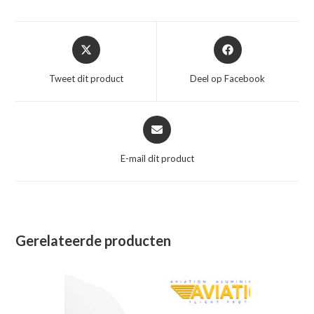
Opent
Opent
in
in
een
een
Tweet dit product
Deel op Facebook
nieuw
nieuw
venster
venster
Opent
in
een
E-mail dit product
nieuw
venster
Gerelateerde producten