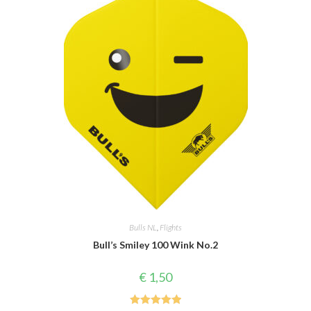
Deze
optie
kan
gekozen
worden
op
de
productpagina
Bulls NL
,
Flights
Bull’s Smiley 100 Wink No.2
€
1,50