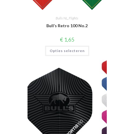
Bulls NL
,
Flights
Bull’s Retro 100 No.2
€
1,65
Dit
Opties selecteren
product
heeft
meerdere
variaties.
Deze
optie
kan
gekozen
worden
op
de
productpagina