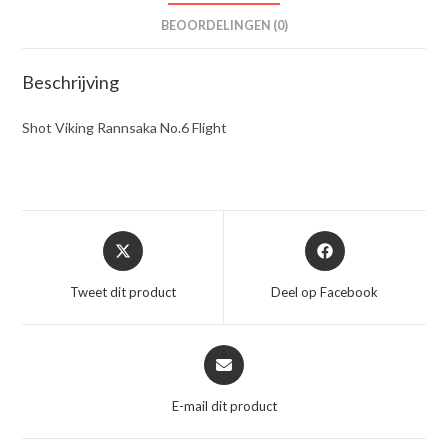
BEOORDELINGEN (0)
Beschrijving
Shot Viking Rannsaka No.6 Flight
Opent
Opent
in
in
een
een
Tweet dit product
Deel op Facebook
nieuw
nieuw
venster
venster
Opent
in
een
E-mail dit product
nieuw
venster