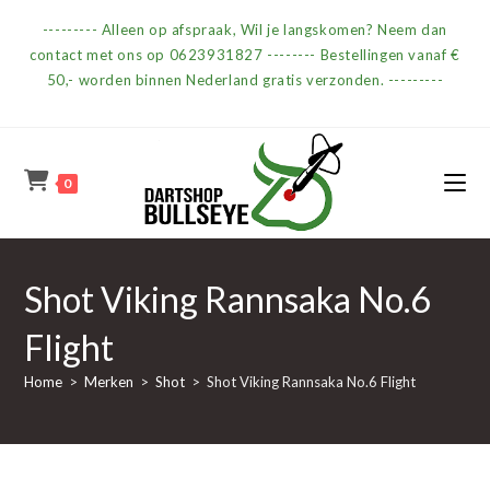
Ga
--------- Alleen op afspraak, Wil je langskomen? Neem dan
naar
contact met ons op 0623931827 -------- Bestellingen vanaf €
inhoud
50,- worden binnen Nederland gratis verzonden. ---------
0
Shot Viking Rannsaka No.6
Flight
Home
>
Merken
>
Shot
>
Shot Viking Rannsaka No.6 Flight