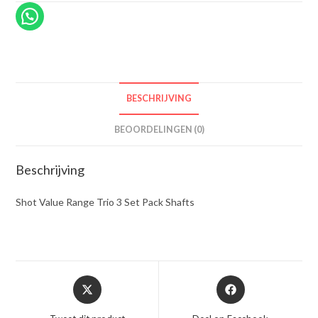
BESCHRIJVING
BEOORDELINGEN (0)
Beschrijving
Shot Value Range Trio 3 Set Pack Shafts
Opent
Opent
in
in
een
een