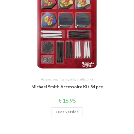
op
de
productpagina
Accessoires
,
Flights
,
Sets
,
Shafts
,
Shot
Michael Smith Accessoire Kit 84 pce
€
18,95
Lees verder