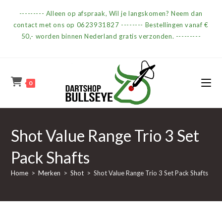
Ga
--------- Alleen op afspraak, Wil je langskomen? Neem dan
naar
contact met ons op 0623931827 -------- Bestellingen vanaf €
inhoud
50,- worden binnen Nederland gratis verzonden. ---------
0
Shot Value Range Trio 3 Set
Pack Shafts
Home
>
Merken
>
Shot
>
Shot Value Range Trio 3 Set Pack Shafts