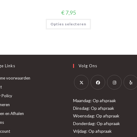
€
7,95
Dit
Opties selecteren
product
heeft
meerdere
variaties.
Deze
optie
kan
gekozen
worden
op
e Links
Volg Ons
de
productpagina
ene voorwaarden
t
Opent
Opent
Opent
Opent
 Policy
Maandag: Op afspraak
in
in
in
in
neren
Dinsdag: Op afspraak
een
een
een
een
en en Afhalen
Woensdag: Op afspraak
nieuwe
nieuwe
nieuwe
nieuw
ns
Donderdag: Op afspraak
tab
tab
tab
tab
Vrijdag: Op afspraak
ccount