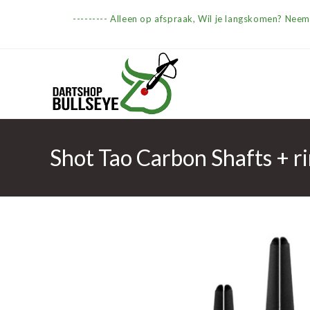
Ga
--------- Alleen op afspraak, Wil je langskomen? Nee
naar
inhoud
Shot Tao Carbon Shafts + r