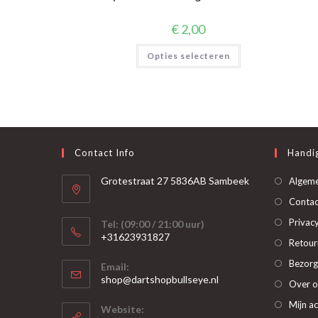
€
2,00
Dit
Opties selecteren
product
heeft
meerdere
variaties.
Deze
optie
kan
gekozen
worden
op
Contact Info
Handig
de
productpagina
Grotestraat 27 5836AB Sambeek
Algem
Contac
Privacy
Tel: (09:00 / 21:00 uur)
+31623931827
Retour
Opent
Bezorg
Email:
in
Opent
shop@dartshopbullseye.nl
Over o
je
in
je
toepassing
Mijn a
Website:
toepassing