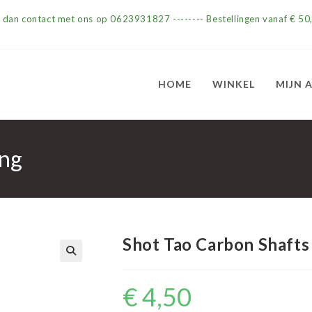
m dan contact met ons op 0623931827 -------- Bestellingen vanaf € 50,
HOME
WINKEL
MIJN 
ing
Shot Tao Carbon Shafts 
€
4,50