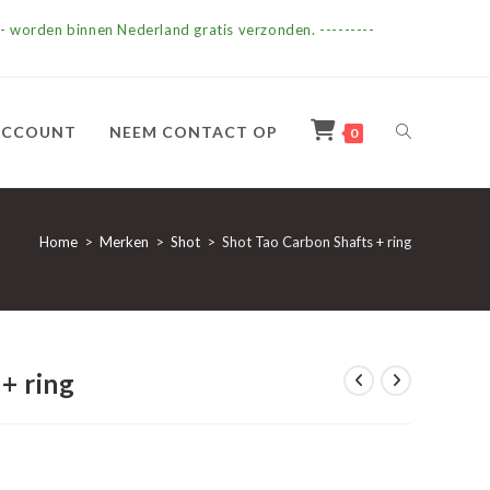
- worden binnen Nederland gratis verzonden. ---------
TOGGLE
ACCOUNT
NEEM CONTACT OP
0
SITE
Home
>
Merken
>
Shot
>
Shot Tao Carbon Shafts + ring
ZOEKEN
+ ring