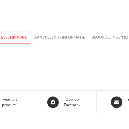
BESCHRIJVING
AANVULLENDE INFORMATIE
BEOORDELINGEN (0)
Opent
Opent
Tweet dit
Deel op
product
Facebook
in
in
een
een
nieuw
nieuw
venster
venster