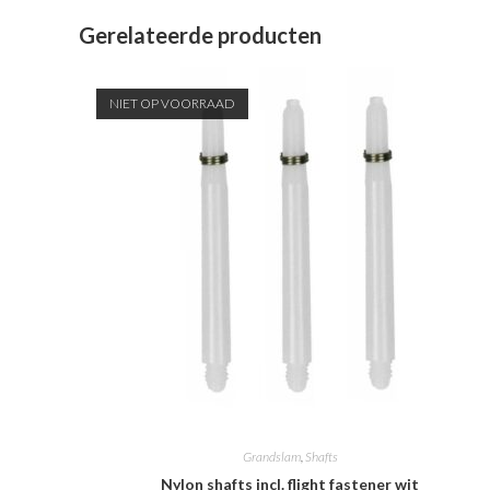
Gerelateerde producten
NIET OP VOORRAAD
Grandslam
,
Shafts
Nylon shafts incl. flight fastener wit