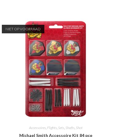
NIET OP VOORRAAD
Accessoires
,
Flights
,
Sets
,
Shafts
,
Shot
Michael Smith Accessoire Kit 84 pce