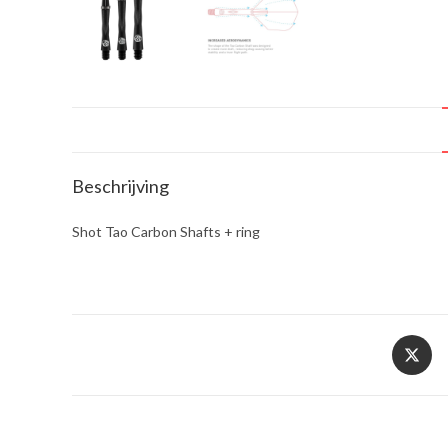
Beschrijving
Shot Tao Carbon Shafts + ring
Opent
in
een
nieuw
venster