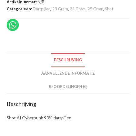
dartpijlen
Artikelnummer:
N/B
aantal
Categorieën:
Dartpijlen
,
23 Gram
,
24 Gram
,
25 Gram
,
Shot
BESCHRIJVING
AANVULLENDE INFORMATIE
BEOORDELINGEN (0)
Beschrijving
Shot AI Cyberpunk 90% dartpijlen