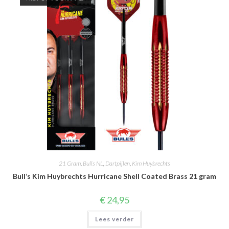
21 Gram
,
Bulls NL
,
Dartpijlen
,
Kim Huybrechts
Bull’s Kim Huybrechts Hurricane Shell Coated Brass 21 gram
€
24,95
Lees verder