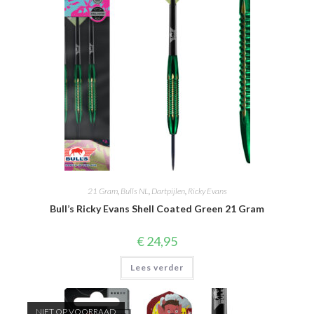
21 Gram
,
Bulls NL
,
Dartpijlen
,
Ricky Evans
Bull’s Ricky Evans Shell Coated Green 21 Gram
€
24,95
Lees verder
NIET OP VOORRAAD