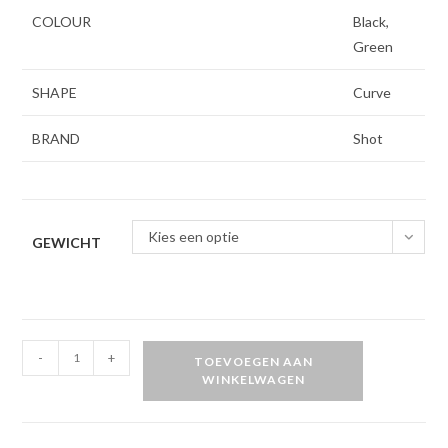
COLOUR
Black,
Green
SHAPE
Curve
BRAND
Shot
Kies een optie
GEWICHT
Shot
-
+
TOEVOEGEN AAN
AI
WINKELWAGEN
Cyberpunk
90%