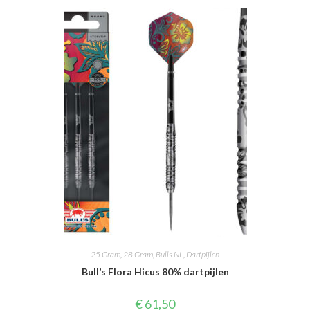
25 Gram
,
28 Gram
,
Bulls NL
,
Dartpijlen
Bull’s Flora Hicus 80% dartpijlen
€
61,50