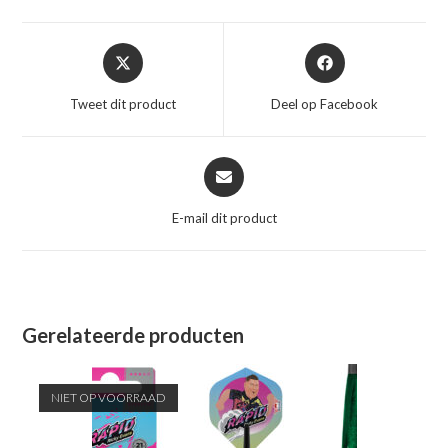
Opent
Opent
in
in
een
een
Tweet dit product
Deel op Facebook
nieuw
nieuw
venster
venster
Opent
in
een
E-mail dit product
nieuw
venster
Gerelateerde producten
NIET OP VOORRAAD