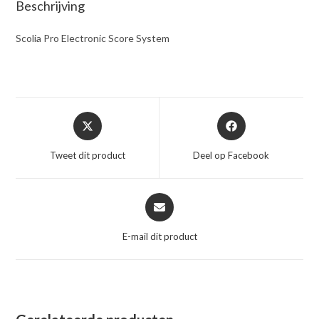
Beschrijving
Scolia Pro Electronic Score System
Opent
Opent
in
in
een
een
Tweet dit product
Deel op Facebook
nieuw
nieuw
venster
venster
Opent
in
een
E-mail dit product
nieuw
venster