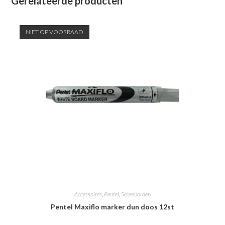
Gerelateerde producten
NIET OP VOORRAAD
Accessoires
,
Pentel
,
Scoreborden
Pentel Maxiflo marker dun doos 12st