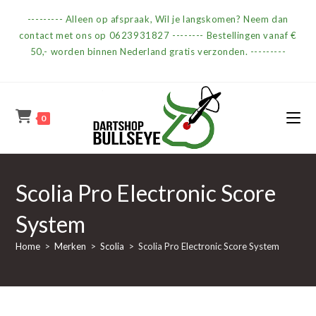
Ga
--------- Alleen op afspraak, Wil je langskomen? Neem dan
naar
contact met ons op 0623931827 -------- Bestellingen vanaf €
inhoud
50,- worden binnen Nederland gratis verzonden. ---------
0
Scolia Pro Electronic Score
System
Home
>
Merken
>
Scolia
>
Scolia Pro Electronic Score System