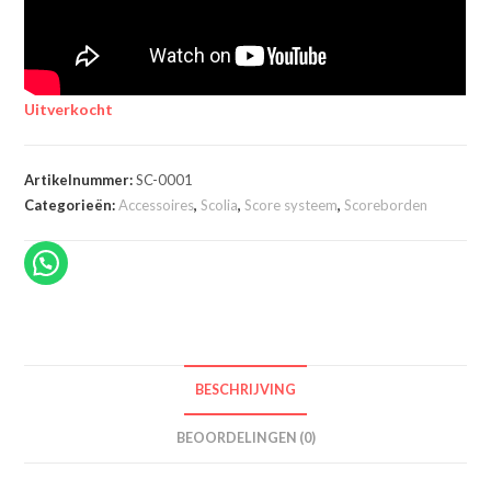
Uitverkocht
Artikelnummer:
SC-0001
Categorieën:
Accessoires
,
Scolia
,
Score systeem
,
Scoreborden
BESCHRIJVING
BEOORDELINGEN (0)