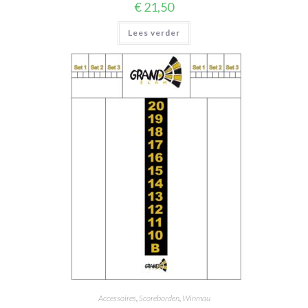
€
21,50
Lees verder
Accessoires
,
Scoreborden
,
Winmau