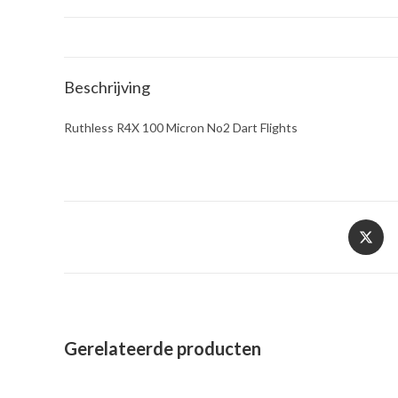
Beschrijving
Ruthless R4X 100 Micron No2 Dart Flights
Opent
in
een
nieuw
venster
Gerelateerde producten