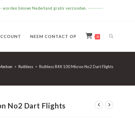
- worden binnen Nederland gratis verzonden. ---------
TOGGLE
ACCOUNT
NEEM CONTACT OP
0
SITE
Merken
>
Ruthless
>
Ruthless R4X 100 Micron No2 Dart Flights
ZOEKEN
n No2 Dart Flights