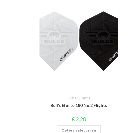
Bulls NL
,
Flights
Bull’s Eforte 180 No.2 Flights
€
2,20
Dit
Opties selecteren
product