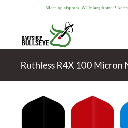
Ga
--------- Alleen op afspraak, Wil je langskomen? Nee
naar
inhoud
Ruthless R4X 100 Micron N