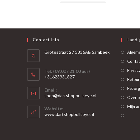
heeft
meerdere
variaties.
Deze
optie
kan
gekozen
worden
op
Contact Info
Handig
de
productpagina
Grotestraat 27 5836AB Sambeek
Algem
Contac
Privacy
Tel: (09:00 / 21:00 uur)
+31623931827
Retour
Opent
Bezorg
Email:
in
Opent
shop@dartshopbullseye.nl
Over o
je
in
je
toepassing
Mijn a
Website:
toepassing
www.dartshopbullseye.nl