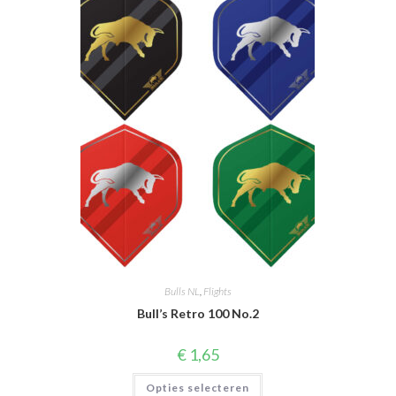
Bulls NL
,
Flights
Bull’s Retro 100 No.2
€
1,65
Dit
Opties selecteren
product