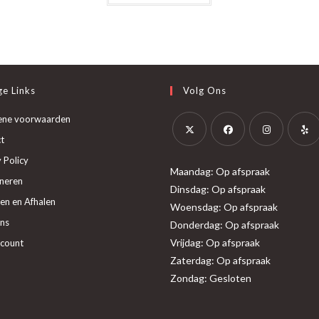
heeft
meerdere
variaties.
Deze
optie
kan
gekozen
worden
op
e Links
Volg Ons
de
productpagina
ene voorwaarden
t
Opent
Opent
Opent
Opent
 Policy
Maandag: Op afspraak
in
in
in
in
neren
Dinsdag: Op afspraak
een
een
een
een
en en Afhalen
Woensdag: Op afspraak
nieuwe
nieuwe
nieuwe
nieuw
ns
Donderdag: Op afspraak
tab
tab
tab
tab
Vrijdag: Op afspraak
ccount
Zaterdag: Op afspraak
Zondag: Gesloten