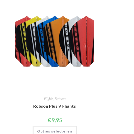
Flights
,
Robson
Robson Plus V Flights
€
9,95
Dit
Opties selecteren
product