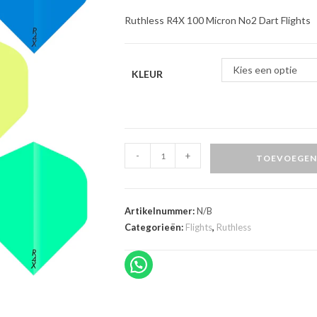
Ruthless R4X 100 Micron No2 Dart Flights
Kies een optie
KLEUR
Ruthless
-
+
TOEVOEGEN
R4X
100
Micron
Artikelnummer:
N/B
No2
Categorieën:
Flights
,
Ruthless
Dart
Flights
aantal