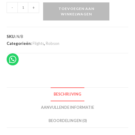
Robson
-
+
TOEVOEGEN AAN
Plus
WINKELWAGEN
V
Flights
aantal
SKU:
N/B
Categorieën:
Flights
,
Robson
BESCHRIJVING
AANVULLENDE INFORMATIE
BEOORDELINGEN (0)