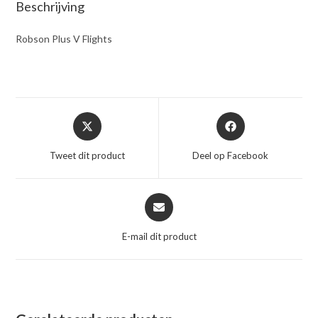
Beschrijving
Robson Plus V Flights
Opent
Opent
in
in
een
een
Tweet dit product
Deel op Facebook
nieuw
nieuw
venster
venster
Opent
in
een
E-mail dit product
nieuw
venster