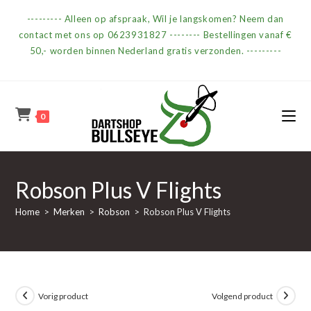
Ga
--------- Alleen op afspraak, Wil je langskomen? Neem dan
naar
contact met ons op 0623931827 -------- Bestellingen vanaf €
inhoud
50,- worden binnen Nederland gratis verzonden. ---------
0
Robson Plus V Flights
Home
>
Merken
>
Robson
>
Robson Plus V Flights
Vorig product
Volgend product