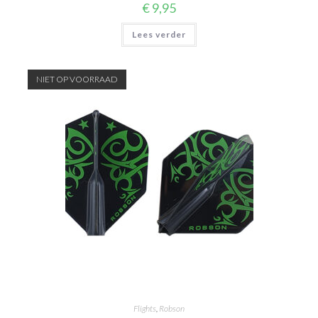
€
9,95
Lees verder
NIET OP VOORRAAD
Flights
,
Robson