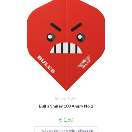
Deze
optie
kan
gekozen
worden
op
de
productpagina
Bulls NL
,
Flights
Bull’s Smiley 100 Angry No.2
€
1,50
Toevoegen aan winkelwagen