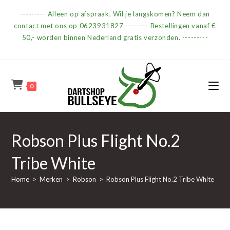
Ga
--------- Alleen op afspraak, Wil je langskomen? Neem dan
naar
contact met ons op 0623931827 -------- Bestellingen vanaf €
inhoud
50,- worden binnen Nederland gratis verzonden. ---------
0
Robson Plus Flight No.2
Tribe White
Home
>
Merken
>
Robson
>
Robson Plus Flight No.2 Tribe White