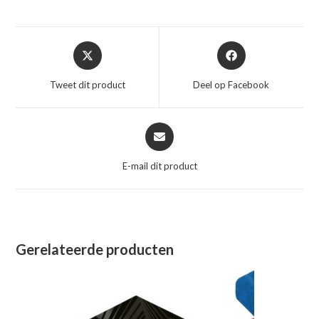
Opent
Opent
in
in
een
een
Tweet dit product
Deel op Facebook
nieuw
nieuw
venster
venster
Opent
in
een
E-mail dit product
nieuw
venster
Gerelateerde producten