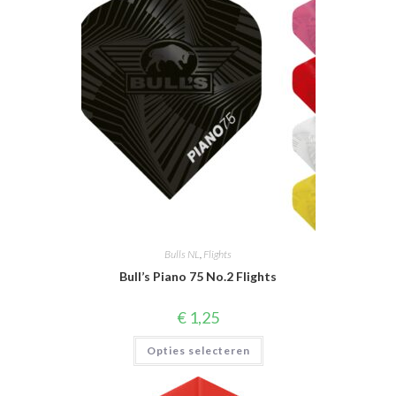
Bulls NL
,
Flights
Bull’s Piano 75 No.2 Flights
€
1,25
Dit
Opties selecteren
product
heeft
meerdere
variaties.