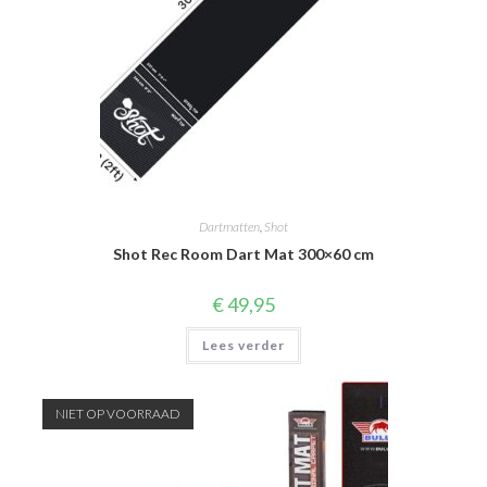
Dartmatten
,
Shot
Shot Rec Room Dart Mat 300×60 cm
€
49,95
Lees verder
NIET OP VOORRAAD