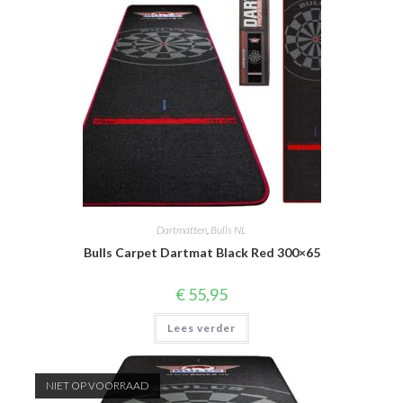
Dartmatten
,
Bulls NL
Bulls Carpet Dartmat Black Red 300×65
€
55,95
Lees verder
NIET OP VOORRAAD