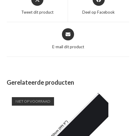
in
in
een
een
Tweet dit product
Deel op Facebook
nieuw
nieuw
venster
venster
Opent
in
een
E-mail dit product
nieuw
venster
Gerelateerde producten
NIET OP VOORRAAD