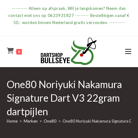
Ga
--------- Alleen op afspraak, Wil je langskomen? Neem dan
naar
contact met ons op 0623931827 -------- Bestellingen vanaf €
inhoud
50,- worden binnen Nederland gratis verzonden. ---------
0
One80 Noriyuki Nakamura
Signature Dart V3 22gram
dartpijlen
Home
>
Merken
>
One80
>
One80 Noriyuki Nakamura Signature Dart