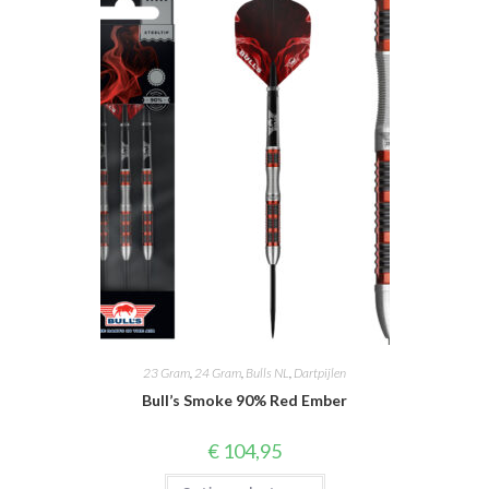
23 Gram
,
24 Gram
,
Bulls NL
,
Dartpijlen
Bull’s Smoke 90% Red Ember
€
104,95
Dit