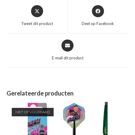
Opent
Opent
in
in
een
een
Tweet dit product
Deel op Facebook
nieuw
nieuw
venster
venster
Opent
in
een
E-mail dit product
nieuw
venster
Gerelateerde producten
NIET OP VOORRAAD