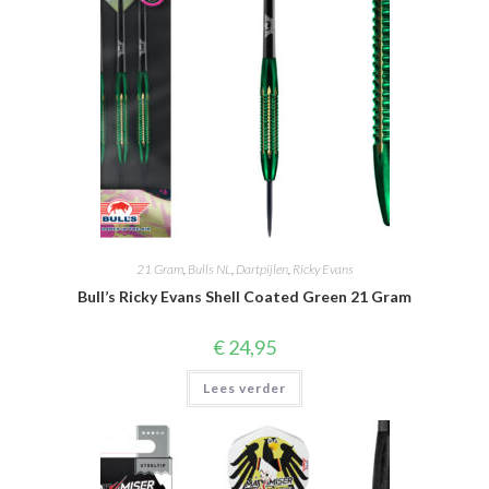
21 Gram
,
Bulls NL
,
Dartpijlen
,
Ricky Evans
Bull’s Ricky Evans Shell Coated Green 21 Gram
€
24,95
Lees verder