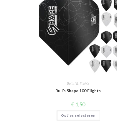
Bulls NL
,
Flights
Bull’s Shape 100 Flights
€
1,50
Dit
Opties selecteren
product
heeft
meerdere
variaties.