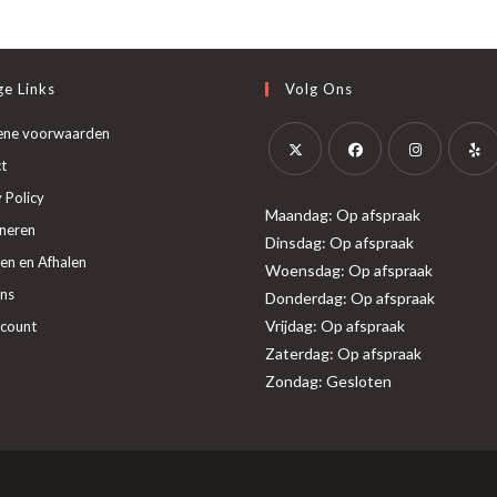
e Links
Volg Ons
ene voorwaarden
t
Opent
Opent
Opent
Opent
 Policy
Maandag: Op afspraak
in
in
in
in
neren
Dinsdag: Op afspraak
een
een
een
een
en en Afhalen
Woensdag: Op afspraak
nieuwe
nieuwe
nieuwe
nieuw
ns
Donderdag: Op afspraak
tab
tab
tab
tab
Vrijdag: Op afspraak
ccount
Zaterdag: Op afspraak
Zondag: Gesloten