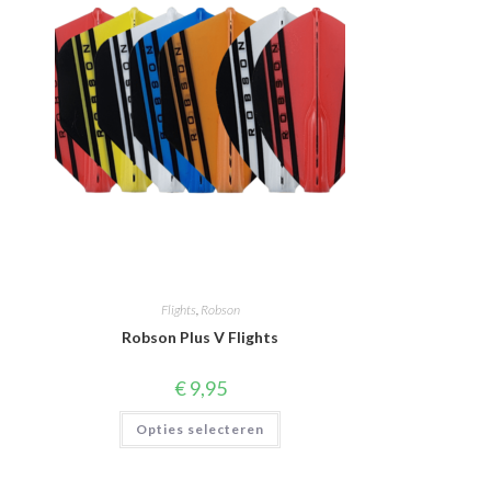
Flights
,
Robson
Robson Plus V Flights
€
9,95
Dit
Opties selecteren
product
heeft
meerdere
variaties.