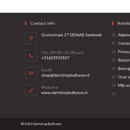
Deze
optie
kan
gekozen
worden
op
Contact Info
Handig
de
productpagina
Grotestraat 27 5836AB Sambeek
Algem
Contac
Privacy
Tel: (09:00 / 21:00 uur)
+31623931827
Retour
Opent
Bezorg
Email:
in
Opent
shop@dartshopbullseye.nl
Over o
je
in
je
toepassing
Mijn a
Website:
toepassing
www.dartshopbullseye.nl
© 2025 Dartshop Bullseye