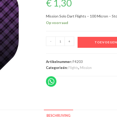
€
1,30
Mission Solo Dart Flights – 100 Micron – S
Op voorraad
Mission
-
+
TOEVOEGEN
Solo
Dart
Flights
Artikelnummer:
F4203
-
Categorieën:
Flights
,
Mission
100
Micron
-
Std
-
No2
-
BESCHRIJVING