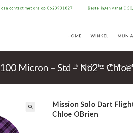
m dan contact met ons op 0623931827 -------- Bestellingen vanaf € 50,
HOME
WINKEL
MIJN 
– 100 Micron – Std – No2 – Chlo
Home
>
Merken
>
Mission
>
Mi
Mission Solo Dart Fligh
Chloe OBrien