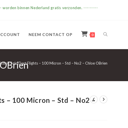
- worden binnen Nederland gratis verzonden. ---------
TOGGLE
ACCOUNT
NEEM CONTACT OP
0
e OBrien
SITE
ssion Solo Dart Flights – 100 Micron – Std – No2 – Chloe OBrien
ZOEKEN
ts – 100 Micron – Std – No2 –