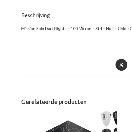
Beschrijving
Mission Solo Dart Flights – 100 Micron – Std – No2 – Chloe 
Opent
in
een
nieuw
venster
Gerelateerde producten