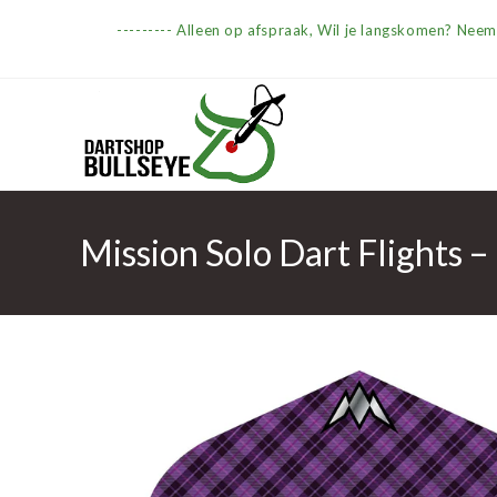
Ga
--------- Alleen op afspraak, Wil je langskomen? Nee
naar
inhoud
Mission Solo Dart Flights 