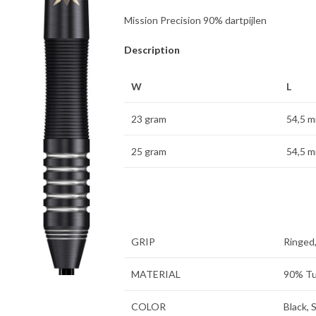
Mission Precision 90% dartpijlen
Description
W
L
23 gram
54,5 
25 gram
54,5 
GRIP
Ringed
MATERIAL
90% T
COLOR
Black, S