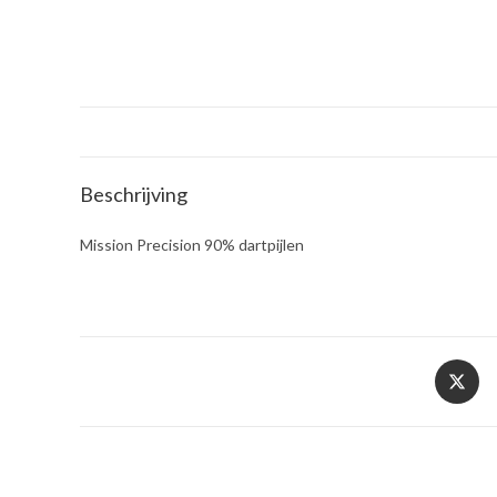
Beschrijving
Mission Precision 90% dartpijlen
Opent
in
een
nieuw
venster