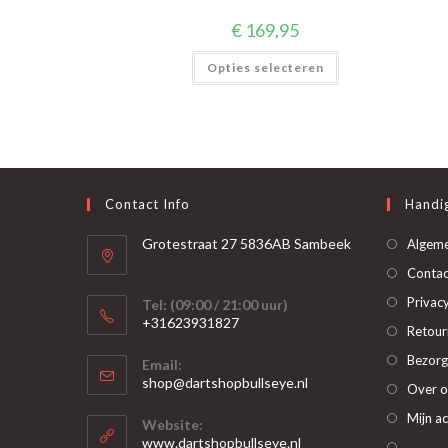
€
169,95
Dit
Opties selecteren
product
heeft
meerdere
variaties.
Deze
optie
kan
gekozen
worden
op
Contact Info
Handig
de
productpagina
Grotestraat 27 5836AB Sambeek
Algem
Contac
Privacy
Tel: (09:00 / 21:00 uur)
+31623931827
Retour
Opent
Bezorg
Email:
in
Opent
shop@dartshopbullseye.nl
Over o
je
in
je
toepassing
Mijn a
Website:
toepassing
www.dartshopbullseye.nl