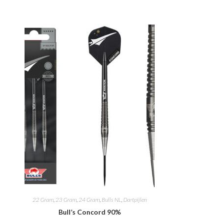
22 Gram
,
23 Gram
,
24 Gram
,
Bulls NL
,
Dartpijlen
Bull’s Concord 90%