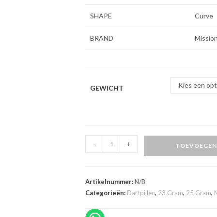
SHAPE
Curve
BRAND
Missio
Kies een opt
GEWICHT
Mission
-
+
TOEVOEGEN
Precision
90%
dartpijlen
Artikelnummer:
N/B
aantal
Categorieën:
Dartpijlen
,
23 Gram
,
25 Gram
,