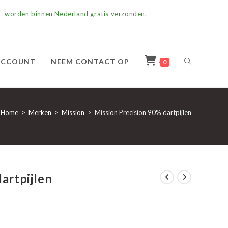
- worden binnen Nederland gratis verzonden. ---------
TOGGLE
ACCOUNT
NEEM CONTACT OP
0
SITE
Home
>
Merken
>
Mission
>
Mission Precision 90% dartpijlen
ZOEKEN
artpijlen