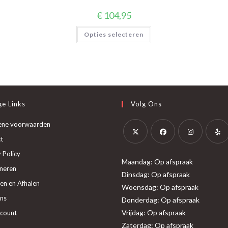
€
104,95
Dit
Opties selecteren
product
heeft
meerdere
variaties.
Deze
optie
kan
gekozen
worden
op
e Links
Volg Ons
de
productpagina
ene voorwaarden
t
Opent
Opent
Opent
Opent
 Policy
Maandag: Op afspraak
in
in
in
in
neren
Dinsdag: Op afspraak
een
een
een
een
en en Afhalen
Woensdag: Op afspraak
nieuwe
nieuwe
nieuwe
nieuw
ns
Donderdag: Op afspraak
tab
tab
tab
tab
Vrijdag: Op afspraak
ccount
Zaterdag: Op afspraak