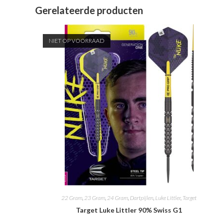
Gerelateerde producten
NIET OP VOORRAAD
22 Gram
,
23 Gram
,
24 Gram
,
Dartpijlen
,
Luke Littler
,
Target
Target Luke Littler 90% Swiss G1