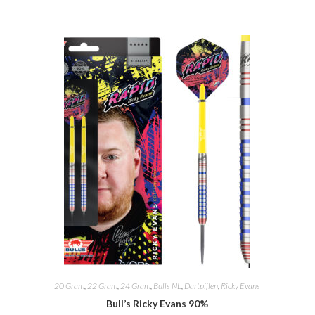
20 Gram
,
22 Gram
,
24 Gram
,
Bulls NL
,
Dartpijlen
,
Ricky Evans
Bull’s Ricky Evans 90%