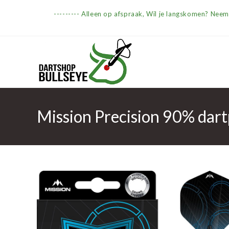
Ga
--------- Alleen op afspraak, Wil je langskomen? Nee
naar
inhoud
Mission Precision 90% dart