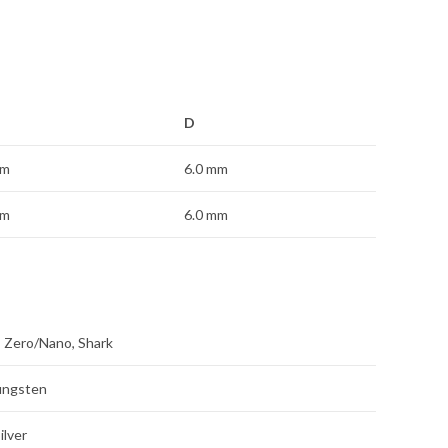
D
mm
6.0 mm
mm
6.0 mm
, Zero/Nano, Shark
ungsten
ilver