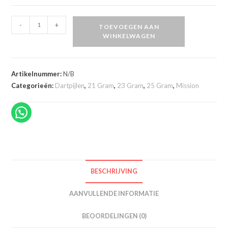
Mission
-
+
TOEVOEGEN AAN
Deep
WINKELWAGEN
Impact
80%
M1
Artikelnummer:
N/B
dartpijlen
Categorieën:
Dartpijlen
,
21 Gram
,
23 Gram
,
25 Gram
,
Mission
aantal
BESCHRIJVING
AANVULLENDE INFORMATIE
BEOORDELINGEN (0)