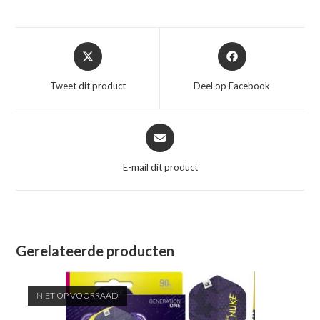
Opent
Opent
in
in
een
een
Tweet dit product
Deel op Facebook
nieuw
nieuw
venster
venster
Opent
in
een
E-mail dit product
nieuw
venster
Gerelateerde producten
NIET OP VOORRAAD