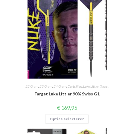
22 Gram
,
23 Gram
,
24 Gram
,
Dartpijlen
,
Luke Littler
,
Target
Target Luke Littler 90% Swiss G1
€
169,95
Dit
Opties selecteren
product
heeft
meerdere
variaties.