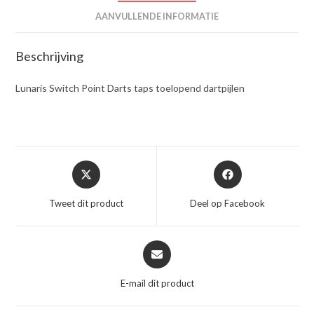
AANVULLENDE INFORMATIE
Beschrijving
Lunaris Switch Point Darts taps toelopend dartpijlen
Opent
Opent
in
in
een
een
Tweet dit product
Deel op Facebook
nieuw
nieuw
venster
venster
Opent
in
een
E-mail dit product
nieuw
venster