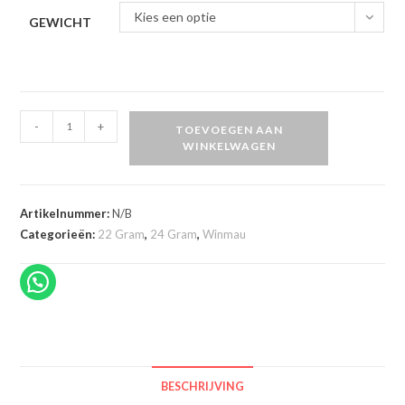
Kies een optie
GEWICHT
Lunaris
-
+
TOEVOEGEN AAN
Switch
WINKELWAGEN
Point
Darts
taps
Artikelnummer:
N/B
toelopend
Categorieën:
22 Gram
,
24 Gram
,
Winmau
dartpijlen
aantal
BESCHRIJVING