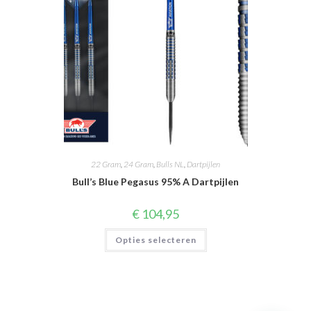
productpagina
22 Gram
,
24 Gram
,
Bulls NL
,
Dartpijlen
Bull’s Blue Pegasus 95% A Dartpijlen
€
104,95
Dit
Opties selecteren
product
heeft
meerdere
variaties.
Deze
optie
kan
gekozen