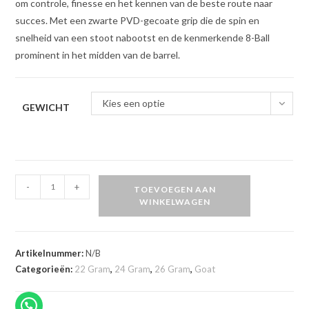
om controle, finesse en het kennen van de beste route naar
succes. Met een zwarte PVD-gecoate grip die de spin en
snelheid van een stoot nabootst en de kenmerkende 8-Ball
prominent in het midden van de barrel.
Kies een optie
GEWICHT
GOAT
-
+
TOEVOEGEN AAN
8-
WINKELWAGEN
Ball
dartpijlen
aantal
Artikelnummer:
N/B
Categorieën:
22 Gram
,
24 Gram
,
26 Gram
,
Goat