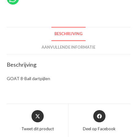
BESCHRIJVING
AANVULLENDE INFORMATIE
Beschrijving
GOAT 8-Ball dartpijlen
Opent
Opent
in
in
een
een
Tweet dit product
Deel op Facebook
nieuw
nieuw