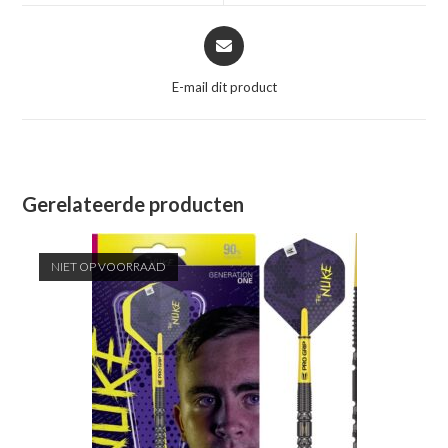
venster
venster
Opent
in
een
E-mail dit product
nieuw
venster
Gerelateerde producten
NIET OP VOORRAAD