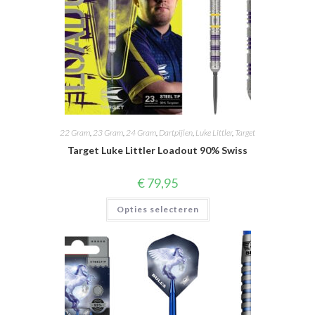
22 Gram
,
23 Gram
,
24 Gram
,
Dartpijlen
,
Luke Littler
,
Target
Target Luke Littler Loadout 90% Swiss
€
79,95
Dit
Opties selecteren
product
heeft
meerdere
variaties.
Deze
optie
kan
gekozen
worden
op
de