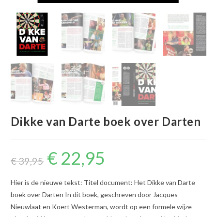
Dikke van Darte boek over Darten
€
22,95
Oorspronkelijke
Huidige
prijs
prijs
€
39,95
was:
is:
€ 39,95.
€ 22,95.
Hier is de nieuwe tekst: Titel document: Het Dikke van Darte
boek over Darten In dit boek, geschreven door Jacques
Nieuwlaat en Koert Westerman, wordt op een formele wijze