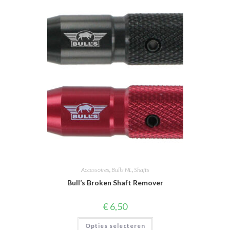
Accessoires
,
Bulls NL
,
Shafts
Bull’s Broken Shaft Remover
€
6,50
Dit
Opties selecteren
product