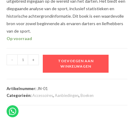
uitgebreid ingegaan op de wereld van het darten. Het biedt een
diepgaande analyse van de sport, inclusief statistieken en
historische achtergrondinformatie. Dit boek is een waardevolle
bron voor zowel beginnende als ervaren darters en liefhebbers
van de sport.
Op voorraad
Dikke
-
+
TOEVOEGEN AAN
van
WINKELWAGEN
Darte
boek
over
Artikelnummer:
JN-01
Darten
Categorieën:
Accessoires
,
Aanbiedingen
,
Boeken
aantal