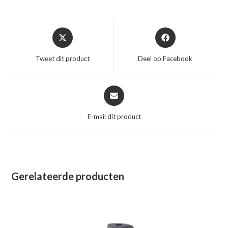
Opent
Opent
in
in
een
een
Tweet dit product
Deel op Facebook
nieuw
nieuw
venster
venster
Opent
in
een
E-mail dit product
nieuw
venster
Gerelateerde producten