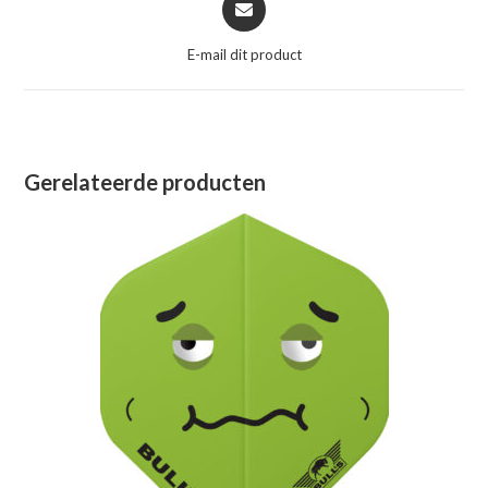
in
een
E-mail dit product
nieuw
venster
Gerelateerde producten