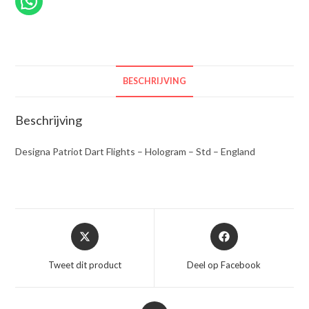
-
England
aantal
BESCHRIJVING
Beschrijving
Designa Patriot Dart Flights – Hologram – Std – England
Opent
Opent
in
in
een
een
Tweet dit product
Deel op Facebook
nieuw
nieuw
venster
venster
Opent