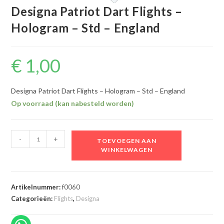
Designa Patriot Dart Flights –
Hologram – Std – England
€
1,00
Designa Patriot Dart Flights – Hologram – Std – England
Op voorraad (kan nabesteld worden)
Designa
-
+
TOEVOEGEN AAN
Patriot
WINKELWAGEN
Dart
Flights
-
Artikelnummer:
f0060
Hologram
Categorieën:
Flights
,
Designa
-
Std