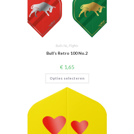
Bulls NL
,
Flights
Bull’s Retro 100 No.2
€
1,65
Dit
Opties selecteren
product
heeft
meerdere
variaties.
Deze
optie
kan
gekozen
worden
op
de
productpagina