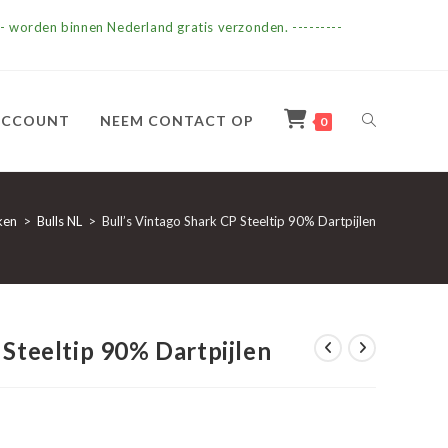
- worden binnen Nederland gratis verzonden. ---------
TOGGLE
ACCOUNT
NEEM CONTACT OP
0
SITE
ken
>
Bulls NL
>
Bull’s Vintago Shark CP Steeltip 90% Dartpijlen
ZOEKEN
 Steeltip 90% Dartpijlen