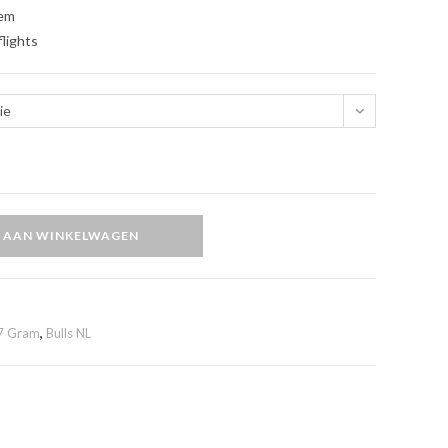
tem
flights
ie
 AAN WINKELWAGEN
7 Gram
,
Bulls NL