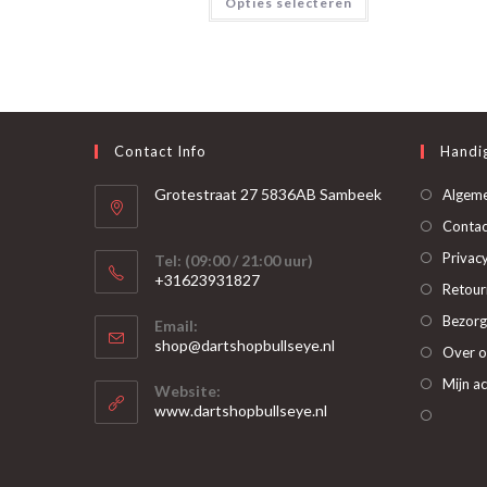
Opties selecteren
product
heeft
meerdere
variaties.
Deze
optie
kan
gekozen
worden
op
Contact Info
Handig
de
productpagina
Grotestraat 27 5836AB Sambeek
Algem
Contac
Privacy
Tel: (09:00 / 21:00 uur)
+31623931827
Retour
Opent
Bezorg
Email:
in
Opent
shop@dartshopbullseye.nl
Over o
je
in
je
toepassing
Mijn a
Website:
toepassing
www.dartshopbullseye.nl