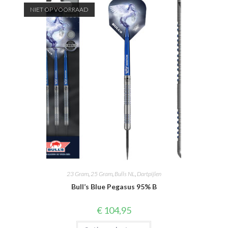
NIET OP VOORRAAD
23 Gram
,
25 Gram
,
Bulls NL
,
Dartpijlen
Bull’s Blue Pegasus 95% B
€
104,95
Dit