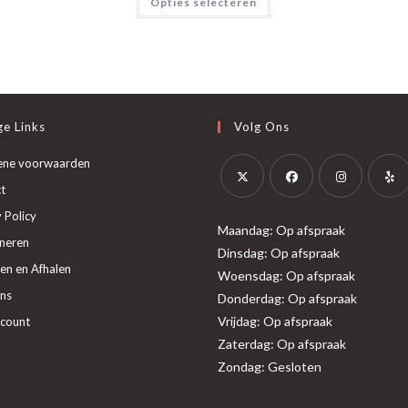
Opties selecteren
product
heeft
meerdere
variaties.
Deze
optie
kan
gekozen
worden
op
e Links
Volg Ons
de
productpagina
ene voorwaarden
t
Opent
Opent
Opent
Opent
 Policy
Maandag: Op afspraak
in
in
in
in
neren
Dinsdag: Op afspraak
een
een
een
een
en en Afhalen
Woensdag: Op afspraak
nieuwe
nieuwe
nieuwe
nieuw
ns
Donderdag: Op afspraak
tab
tab
tab
tab
Vrijdag: Op afspraak
ccount
Zaterdag: Op afspraak
Zondag: Gesloten