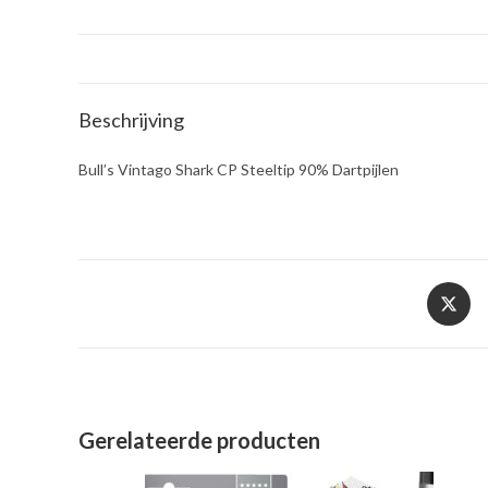
Beschrijving
Bull’s Vintago Shark CP Steeltip 90% Dartpijlen
Opent
in
een
nieuw
venster
Gerelateerde producten