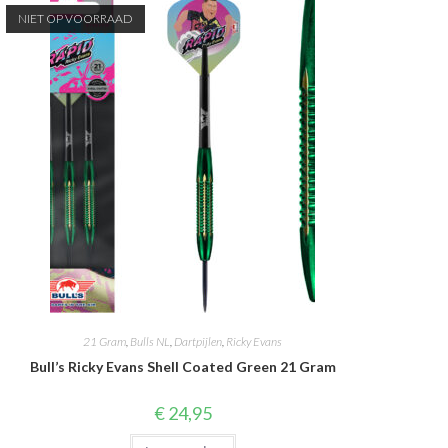
NIET OP VOORRAAD
21 Gram
,
Bulls NL
,
Dartpijlen
,
Ricky Evans
Bull’s Ricky Evans Shell Coated Green 21 Gram
€
24,95