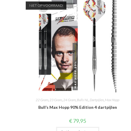
NIET OP VOORRAAD
22 Gram
,
23 Gram
,
24 Gram
,
Bulls NL
,
Dartpijlen
,
Max Hopp
Bull’s Max Hopp 90% Edition 4 dartpijlen
€
79,95
Dit