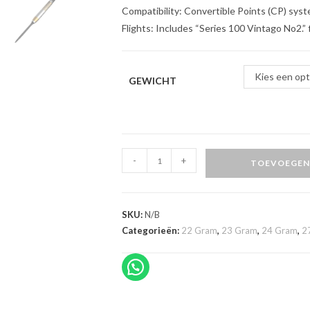
Compatibility: Convertible Points (CP) sys
Flights: Includes “Series 100 Vintago No2.” 
Kies een opt
GEWICHT
Bull's
-
+
TOEVOEGEN
Vintago
Shark
CP
SKU:
N/B
Steeltip
Categorieën:
22 Gram
,
23 Gram
,
24 Gram
,
2
90%
Dartpijlen
aantal