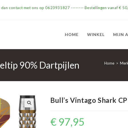
m dan contact met ons op 0623931827 -------- Bestellingen vanaf € 50,
HOME
WINKEL
MIJN 
eltip 90% Dartpijlen
Home
>
Mer
Bull’s Vintago Shark CP
€
97,95