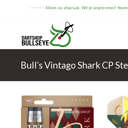
Ga
--------- Alleen op afspraak, Wil je langskomen? Nee
naar
inhoud
Bull’s Vintago Shark CP Ste