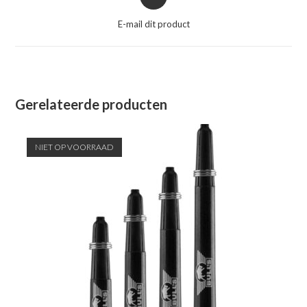
in
een
E-mail dit product
nieuw
venster
Gerelateerde producten
NIET OP VOORRAAD