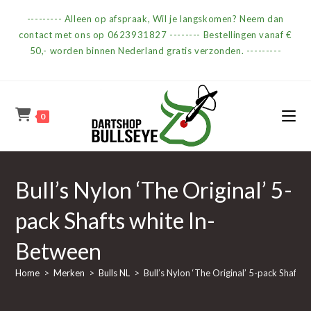
Ga
--------- Alleen op afspraak, Wil je langskomen? Neem dan
naar
contact met ons op 0623931827 -------- Bestellingen vanaf €
inhoud
50,- worden binnen Nederland gratis verzonden. ---------
0
Bull’s Nylon ‘The Original’ 5-
pack Shafts white In-
Between
Home
>
Merken
>
Bulls NL
>
Bull’s Nylon ‘The Original’ 5-pack Shafts