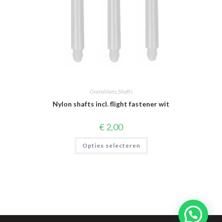
Grandslam
,
Shafts
Nylon shafts incl. flight fastener wit
€
2,00
Dit
Opties selecteren
product
heeft
meerdere
variaties.
Deze
optie
kan
gekozen
worden
op
de