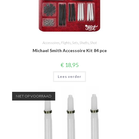
Accessoires
,
Flights
,
Sets
,
Shafts
,
Shot
Michael Smith Accessoire Kit 84 pce
€
18,95
Lees verder
NIET OP VOORRAAD