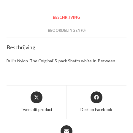
BESCHRIJVING
BEOORDELINGEN (0)
Beschrijving
Bull’s Nylon ‘The Original’ 5-pack Shafts white In-Between
Opent
Opent
in
in
een
een
Tweet dit product
Deel op Facebook
nieuw
nieuw
venster
venster
Opent