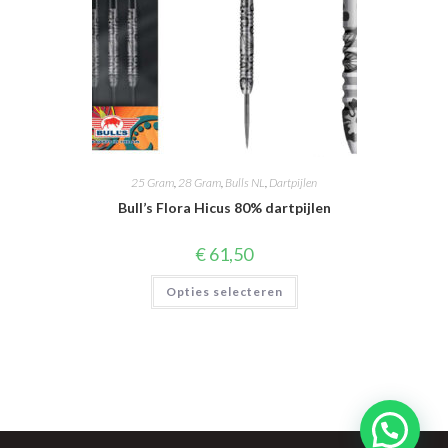
25 Gram
,
28 Gram
,
Bulls NL
,
Dartpijlen
Bull’s Flora Hicus 80% dartpijlen
€
61,50
Dit
Opties selecteren
product
heeft
meerdere
variaties.
Deze
optie
kan
gekozen
worden
op
de