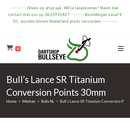
Ga
--------- Alleen op afspraak, Wil je langskomen? Neem dan
naar
contact met ons op 0623931827 -------- Bestellingen vanaf €
inhoud
50,- worden binnen Nederland gratis verzonden. ---------
0
Bull’s Lance SR Titanium
Conversion Points 30mm
Home
>
Merken
>
Bulls NL
>
Bull’s Lance SR Titanium Conversion Po