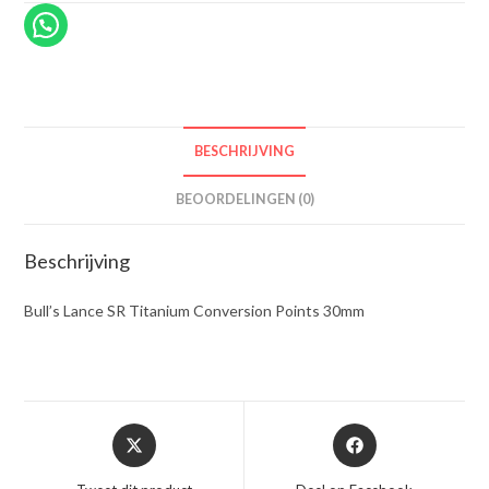
BESCHRIJVING
BEOORDELINGEN (0)
Beschrijving
Bull’s Lance SR Titanium Conversion Points 30mm
Opent
Opent
in
in
een
een