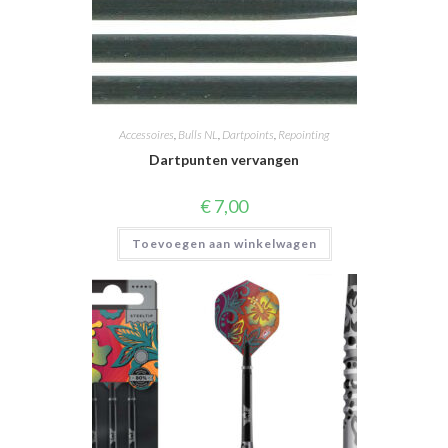
Accessoires
,
Bulls NL
,
Dartpoints
,
Repointing
Dartpunten vervangen
€
7,00
Toevoegen aan winkelwagen