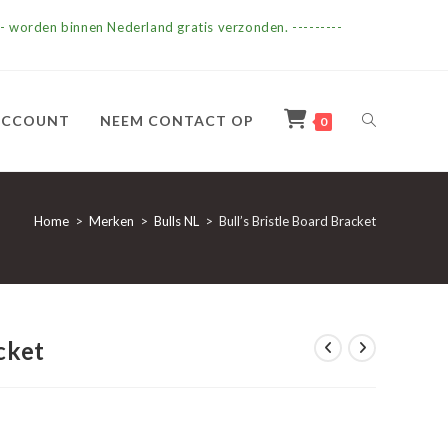
- worden binnen Nederland gratis verzonden. ---------
TOGGLE
ACCOUNT
NEEM CONTACT OP
0
SITE
Home
>
Merken
>
Bulls NL
>
Bull’s Bristle Board Bracket
ZOEKEN
cket