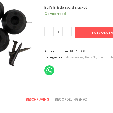
Bull’s Bristle Board Bracket
Op voorraad
Bull's
-
+
TOEVOEGEN
Bristle
Board
Bracket
Artikelnummer:
BU-65001
aantal
Categorieën:
Accessoires
,
Bulls NL
,
Dartbord
BESCHRIJVING
BEOORDELINGEN (0)