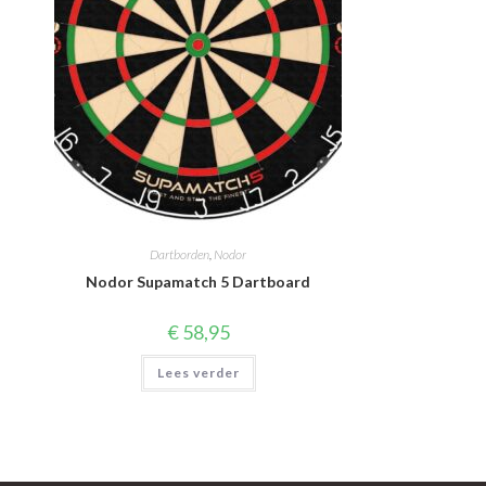
Dartborden
,
Nodor
Nodor Supamatch 5 Dartboard
€
58,95
Lees verder