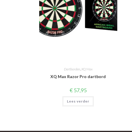
Dartborden
,
XQ Max
XQ Max Razor Pro dartbord
€
57,95
Lees verder