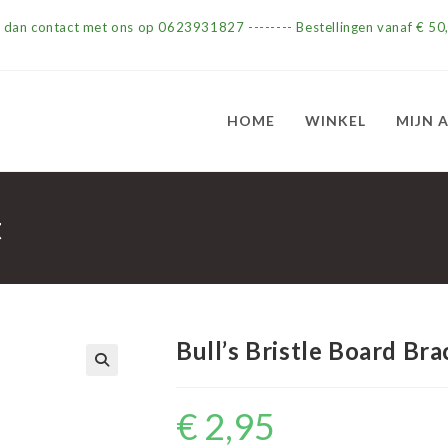
m dan contact met ons op 0623931827 -------- Bestellingen vanaf € 50,
HOME
WINKEL
MIJN 
t
Bull’s Bristle Board Bra
€
2,95