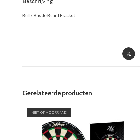
Beschrijving
Bull’s Bristle Board Bracket
Opent
in
een
nieuw
venster
Gerelateerde producten
NIET OP VOORRAAD