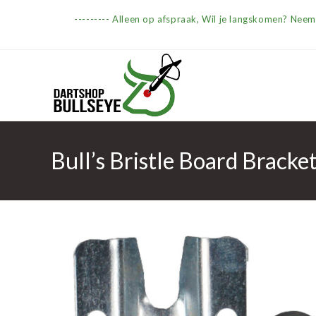
Ga
--------- Alleen op afspraak, Wil je langskomen? Nee
naar
inhoud
Bull’s Bristle Board Bracke