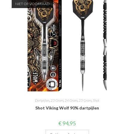
NIET OP VOORRAAD
Dartpijlen
,
23 Gram
,
24 Gram
,
25 Gram
,
Shot
Shot Viking Wolf 90% dartpijlen
€
94,95
Dit