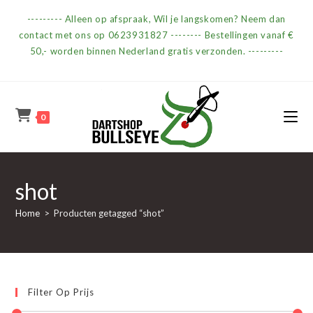
Ga
--------- Alleen op afspraak, Wil je langskomen? Neem dan
naar
contact met ons op 0623931827 -------- Bestellingen vanaf €
inhoud
50,- worden binnen Nederland gratis verzonden. ---------
0
shot
Home
>
Producten getagged “shot”
Filter Op Prijs