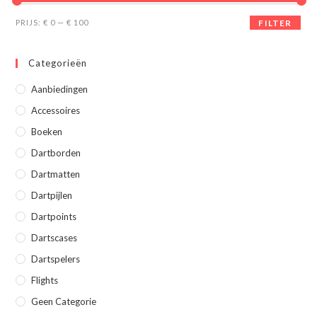
Min.
Max.
PRIJS:
€ 0
—
€ 100
FILTER
prijs
prijs
Categorieën
Aanbiedingen
Accessoires
Boeken
Dartborden
Dartmatten
Dartpijlen
Dartpoints
Dartscases
Dartspelers
Flights
Geen Categorie