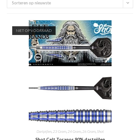
Sorteren op nieuwste
NIET OP VOORRAAD
Dartpijlen
,
23 Gram
,
24 Gram
,
26 Gram
,
Shot
Shot Celt Toranos 90% dartpijlen