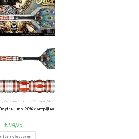
ORRAAD
am
,
24 Gram
,
25 Gram
,
27 Gram
,
Shot
mpire Juno 90% dartpijlen
€
94,95
Dit
ties selecteren
product