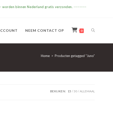
- worden binnen Nederland gratis verzonden. ---------
TOGGLE
ACCOUNT
NEEM CONTACT OP
0
SITE
Home
>
Producten getagged “Juno”
ZOEKEN
BEKIJKEN:
15
30
ALLEMAAL