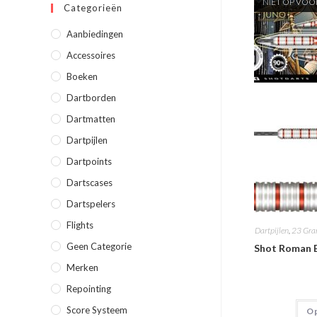
NIET OP VO
Categorieën
Aanbiedingen
Accessoires
Boeken
Dartborden
Dartmatten
Dartpijlen
Dartpoints
Dartscases
Dartspelers
Flights
Dartpijlen
,
23 Gr
Geen Categorie
Shot Roman E
Merken
Repointing
Score Systeem
Op