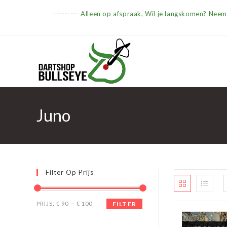
Ga
--------- Alleen op afspraak, Wil je langskomen? Nee
naar
inhoud
Juno
Filter Op Prijs
Min.
Max.
PRIJS:
€ 90
—
€ 100
FILTER
prijs
prijs