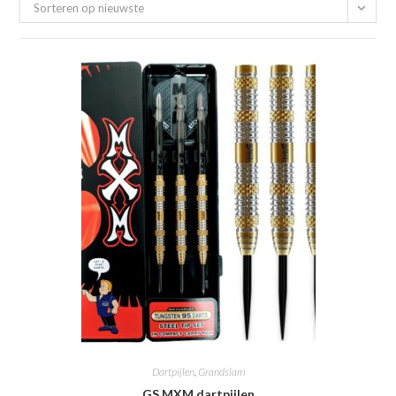
Sorteren op nieuwste
Dartpijlen
,
Grandslam
GS MXM dartpijlen