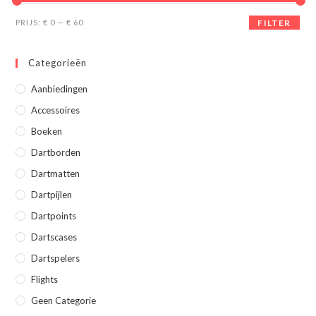
Min.
Max.
PRIJS:
€ 0
—
€ 60
FILTER
prijs
prijs
Categorieën
Aanbiedingen
Accessoires
Boeken
Dartborden
Dartmatten
Dartpijlen
Dartpoints
Dartscases
Dartspelers
Flights
Geen Categorie