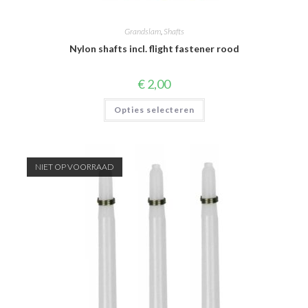
Grandslam
,
Shafts
Nylon shafts incl. flight fastener rood
€
2,00
Dit
Opties selecteren
product
heeft
meerdere
variaties.
Deze
optie
NIET OP VOORRAAD
kan
gekozen
worden
op
de
productpagina