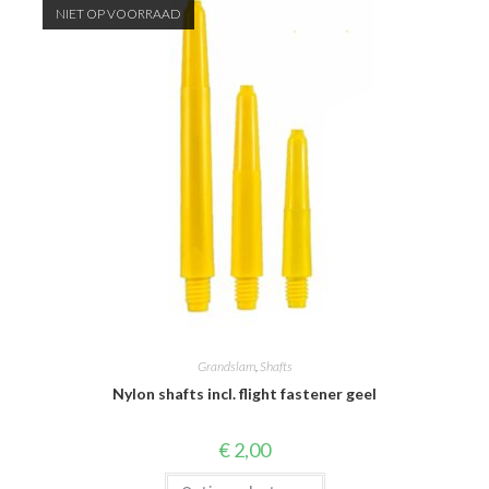
optie
NIET OP VOORRAAD
kan
gekozen
worden
op
de
productpagina
Grandslam
,
Shafts
Nylon shafts incl. flight fastener geel
€
2,00
Dit