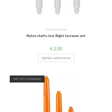
Grandslam
,
Shafts
Nylon shafts incl. flight fastener wit
€
2,00
Dit
Opties selecteren
product
heeft
meerdere
variaties.
Deze
optie
NIET OP VOORRAAD
kan
gekozen
worden
op
de
productpagina