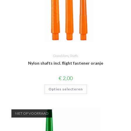
Grandslam
,
Shafts
Nylon shafts incl. flight fastener oranje
€
2,00
Dit
Opties selecteren
product
heeft
meerdere
variaties.
Deze
optie
NIET OP VOORRAAD
kan
gekozen
worden
op
de