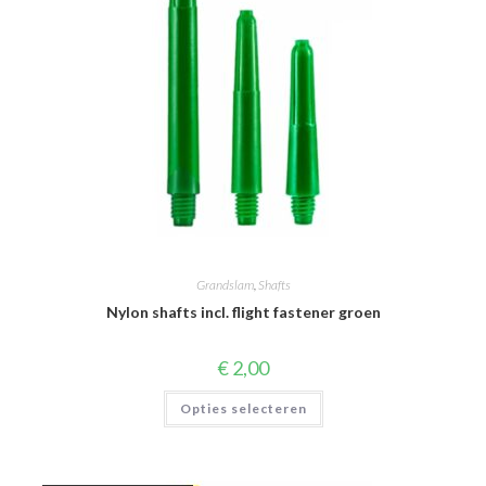
productpagina
Grandslam
,
Shafts
Nylon shafts incl. flight fastener groen
€
2,00
Dit
Opties selecteren
product
heeft
meerdere
variaties.
Deze