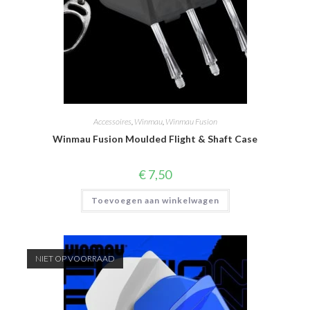
Accessoires
,
Winmau
,
Winmau Fusion
Winmau Fusion Moulded Flight & Shaft Case
€
7,50
Toevoegen aan winkelwagen
NIET OP VOORRAAD