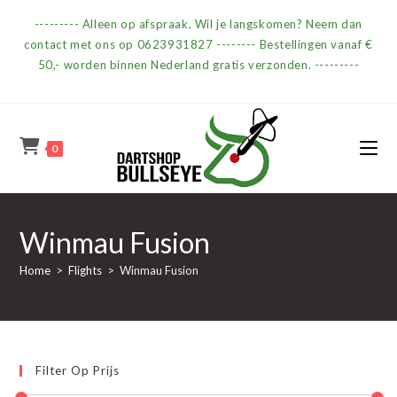
Ga
--------- Alleen op afspraak, Wil je langskomen? Neem dan
naar
contact met ons op 0623931827 -------- Bestellingen vanaf €
inhoud
50,- worden binnen Nederland gratis verzonden. ---------
0
Winmau Fusion
Home
>
Flights
>
Winmau Fusion
Filter Op Prijs