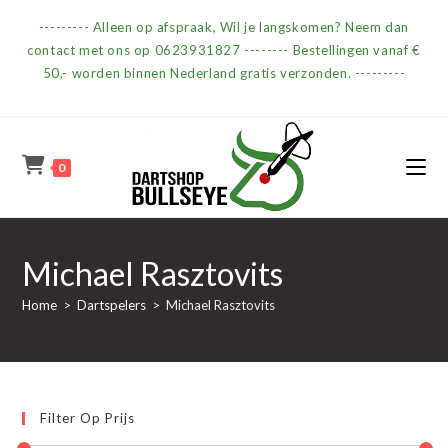
Ga
--------- Alleen op afspraak, Wil je langskomen? Neem dan
naar
contact met ons op 0623931827 -------- Bestellingen vanaf €
inhoud
50,- worden binnen Nederland gratis verzonden. ---------
0
Michael Rasztovits
Home
>
Dartspelers
>
Michael Rasztovits
Filter Op Prijs