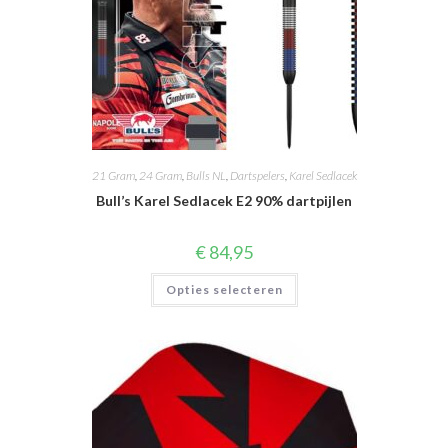
21 Gram
,
24 Gram
,
Bulls NL
,
Dartspelers
,
Karel Sedlacek
Bull’s Karel Sedlacek E2 90% dartpijlen
€
84,95
Dit
Opties selecteren
product
heeft
meerdere
variaties.
Deze
optie
kan
gekozen
worden
op
de
productpagina