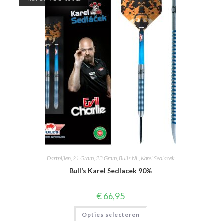
Dartpijlen
,
21 Gram
,
23 Gram
,
Bulls NL
,
Karel Sedlacek
Bull’s Karel Sedlacek 90%
€
66,95
Dit
Opties selecteren
product