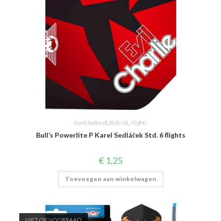
Karel Sedlacek
,
Bulls NL
,
Flights
Bull’s Powerlite P Karel Sedláček Std. 6 flights
€
1,25
Toevoegen aan winkelwagen
NIET OP VOORRAAD