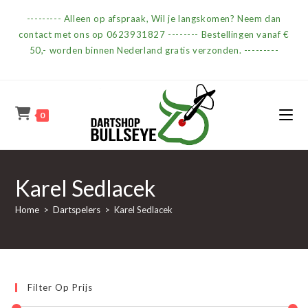
Ga
--------- Alleen op afspraak, Wil je langskomen? Neem dan
naar
contact met ons op 0623931827 -------- Bestellingen vanaf €
inhoud
50,- worden binnen Nederland gratis verzonden. ---------
0
Karel Sedlacek
Home
>
Dartspelers
>
Karel Sedlacek
Filter Op Prijs