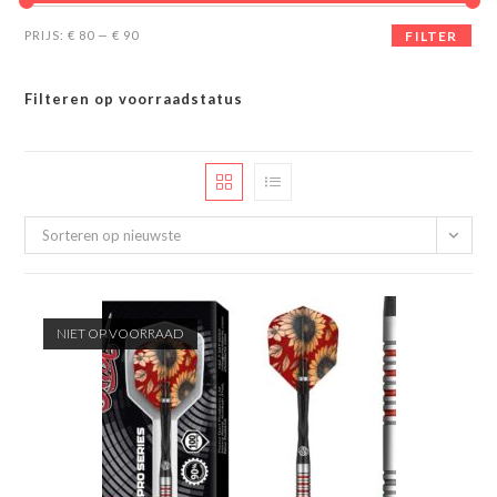
Min.
Max.
PRIJS:
€ 80
—
€ 90
FILTER
prijs
prijs
Filteren op voorraadstatus
Sorteren op nieuwste
NIET OP VOORRAAD