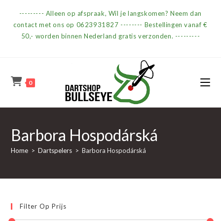
Ga
--------- Alleen op afspraak, Wil je langskomen? Neem dan
naar
contact met ons op 0623931827 -------- Bestellingen vanaf €
inhoud
50,- worden binnen Nederland gratis verzonden. ---------
0
Barbora Hospodárská
Home
>
Dartspelers
>
Barbora Hospodárská
Filter Op Prijs