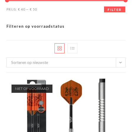
Min.
Max.
PRIJS:
€ 40
—
€ 50
FILTER
prijs
prijs
Filteren op voorraadstatus
Sorteren op nieuwste
NIET OP VOORRAAD