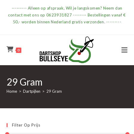
Ga
--------- Alleen op afspraak, Wil je langskomen? Neem dan
naar
contact met ons op 0623931827 -------- Bestellingen vanaf €
inhoud
50,- worden binnen Nederland gratis verzonden. ---------
0
29 Gram
Home
>
Dartpijlen
>
29 Gram
Filter Op Prijs