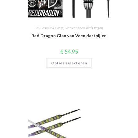
21 Gram
,
24 Gram
,
Gian van Veen
,
Red Dragon
Red Dragon Gian van Veen dartpijlen
€
54,95
Dit
Opties selecteren
product
heeft
meerdere
variaties.
Deze
optie
kan
gekozen
worden
op
de
productpagina