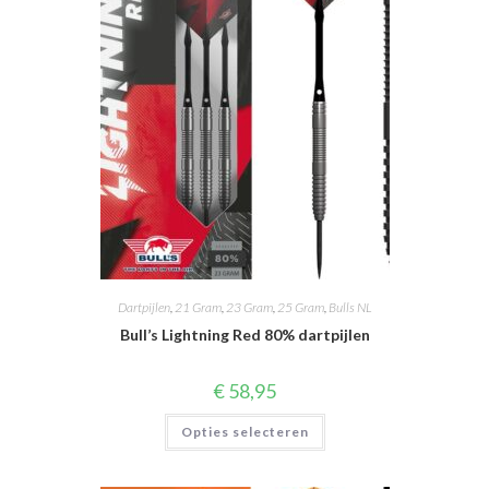
Dartpijlen
,
21 Gram
,
23 Gram
,
25 Gram
,
Bulls NL
Bull’s Lightning Red 80% dartpijlen
€
58,95
Dit
Opties selecteren
product
heeft
meerdere
variaties.