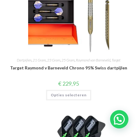
Dartpijlen
,
21 Gram
,
23 Gram
,
25 Gram
,
Raymond van Barneveld
,
Target
Target Raymond v Barneveld Chrono 95% Swiss dartpijlen
€
229,95
Dit
Opties selecteren
product
heeft
meerdere
variaties.
Deze
optie
kan
gekozen
worden
op