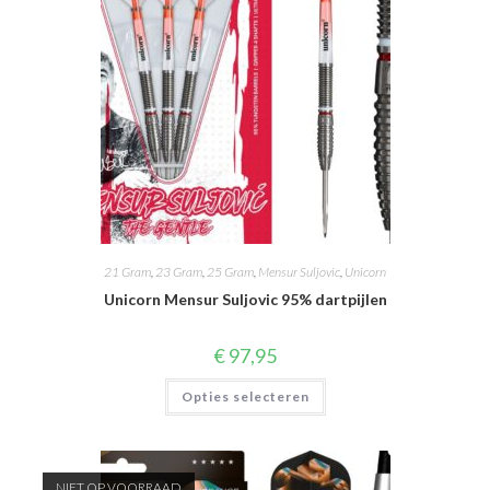
21 Gram
,
23 Gram
,
25 Gram
,
Mensur Suljovic
,
Unicorn
Unicorn Mensur Suljovic 95% dartpijlen
€
97,95
Dit
Opties selecteren
product
heeft
meerdere
variaties.
Deze
optie
NIET OP VOORRAAD