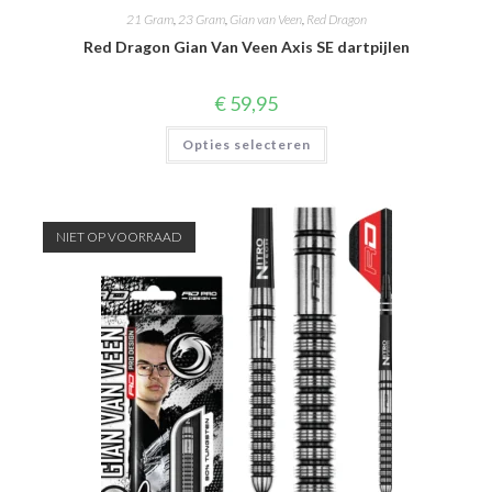
21 Gram
,
23 Gram
,
Gian van Veen
,
Red Dragon
Red Dragon Gian Van Veen Axis SE dartpijlen
€
59,95
Dit
Opties selecteren
product
heeft
meerdere
variaties.
Deze
optie
NIET OP VOORRAAD
kan
gekozen
worden
op
de
productpagina