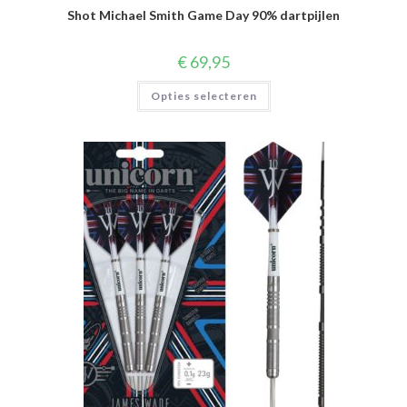
Shot Michael Smith Game Day 90% dartpijlen
€
69,95
Dit
Opties selecteren
product
heeft
meerdere
variaties.
Deze
optie
kan
gekozen
worden
op
de
productpagina