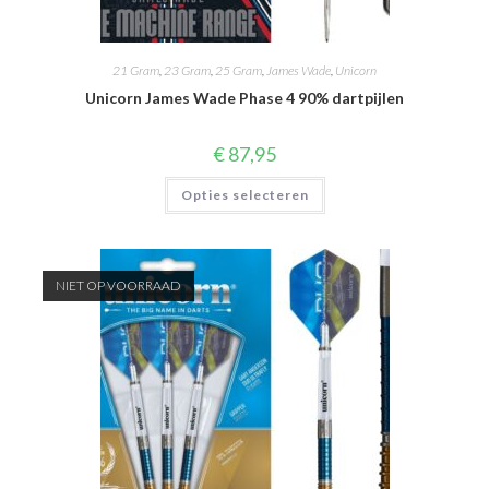
21 Gram
,
23 Gram
,
25 Gram
,
James Wade
,
Unicorn
Unicorn James Wade Phase 4 90% dartpijlen
€
87,95
Dit
Opties selecteren
product
heeft
meerdere
variaties.
Deze
optie
NIET OP VOORRAAD
kan
gekozen
worden
op
de
productpagina