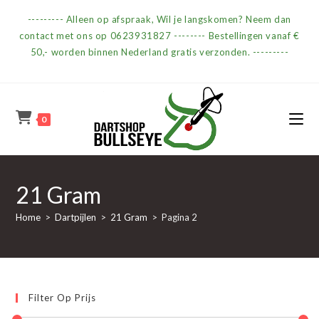
Ga
--------- Alleen op afspraak, Wil je langskomen? Neem dan
naar
contact met ons op 0623931827 -------- Bestellingen vanaf €
inhoud
50,- worden binnen Nederland gratis verzonden. ---------
0
21 Gram
Home
>
Dartpijlen
>
21 Gram
>
Pagina 2
Filter Op Prijs