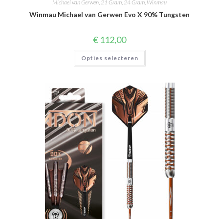
Michael van Gerwen
,
21 Gram
,
24 Gram
,
Winmau
Winmau Michael van Gerwen Evo X 90% Tungsten
€
112,00
Dit
Opties selecteren
product
heeft
meerdere
variaties.
Deze
optie
kan
gekozen
worden
op
de
productpagina