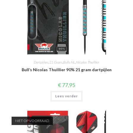
Dartpijlen
,
21 Gram
,
Bulls NL
,
Nicolas Thuillier
Bull’s Nicolas Thuillier 90% 21 gram dartpijlen
€
77,95
Lees verder
NIET OP VOORRAAD