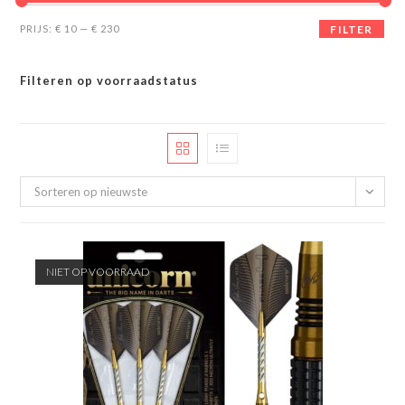
Min.
Max.
PRIJS:
€ 10
—
€ 230
FILTER
prijs
prijs
Filteren op voorraadstatus
Sorteren op nieuwste
NIET OP VOORRAAD